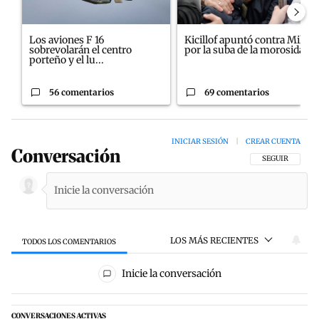
Los aviones F 16
Kicillof apuntó contra Milei
sobrevolarán el centro
por la suba de la morosida...
porteño y el lu...
56 comentarios
69 comentarios
INICIAR SESIÓN
|
CREAR CUENTA
Conversación
SIGA ESTA CON
SEGUIR
LOS MÁS RECIENTES
TODOS LOS COMENTARIOS
Todos los comentarios
Inicie la conversación
CONVERSACIONES ACTIVAS