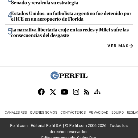
Senado y recalcula su estrategia
4
Estados Unidos: un futbolista argentino fue detenido por
el ICE en un aeropuerto de Florida
5
La narrativa libertaria cruje en las redes y Milei sufre las
consecuencias del desgaste
VER MÁS
CANALES RSS
QUIENES SOMOS
CONTÁCTENOS
PRIVACIDAD
EQUIPO
REGLA
Perfil.com - Editorial Perfil S.A.
| © Perfil.com 2006-2026 - Todos los
derechos reservados.
Editor responsable: Carlos Piro.