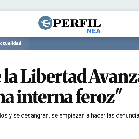
Política
Pymes
Salud
Internacional
Clima
Deportes
ctualidad
Business
Noticias
Caras
 la Libertad Avanz
a interna feroz"
s y se desangran, se empiezan a hacer las denuncias