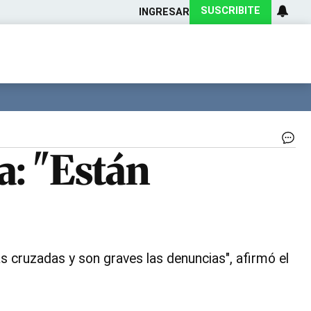
SUSCRIBITE
INGRESAR
Ciencia
Protagonistas
Tecnología
CARAS
Exitoina
Turismo
Exitoina
Gaming
Vivo
Os
a: "Están
Za
|
N
 cruzadas y son graves las denuncias", afirmó el