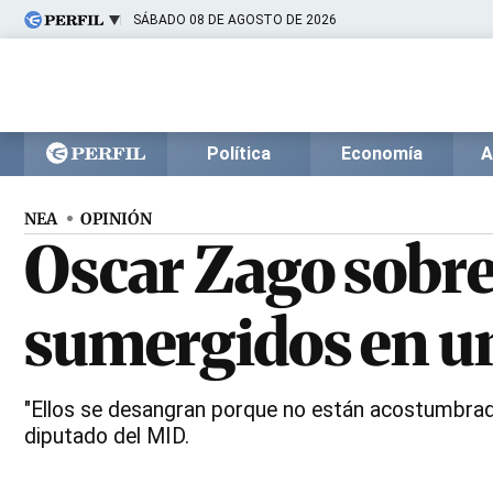
SÁBADO 08 DE AGOSTO DE 2026
Últimas noticias
Inicio
Ahora
Opinión
Cultura
Arte
Educación
Política
Economía
A
Videos
Córdoba
Reperfilar
Diario del Juicio
NEA
OPINIÓN
Oscar Zago sobre
sumergidos en un
"Ellos se desangran porque no están acostumbrado
diputado del MID.