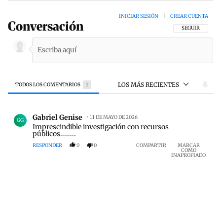
INICIAR SESIÓN
|
CREAR CUENTA
Conversación
SIGA ESTA CON
SEGUIR
LOS MÁS RECIENTES
TODOS LOS COMENTARIOS
1
Todos los comentarios
Comentario de Gabriel Genise.
Gabriel Genise
11 DE MAYO DE 2026
GG
Imprescindible investigación con recursos
públicos........
RESPONDER
0
0
COMPARTIR
MARCAR
COMO
INAPROPIADO