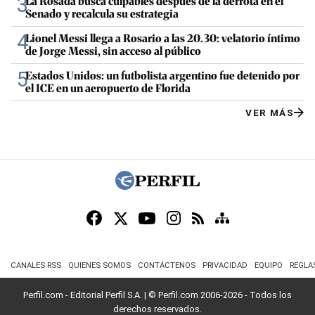
3
La Rosada busca culpables después de la derrota en el
Senado y recalcula su estrategia
4
Lionel Messi llega a Rosario a las 20.30: velatorio íntimo
de Jorge Messi, sin acceso al público
5
Estados Unidos: un futbolista argentino fue detenido por
el ICE en un aeropuerto de Florida
VER MÁS
CANALES RSS
QUIENES SOMOS
CONTÁCTENOS
PRIVACIDAD
EQUIPO
REGLA
Perfil.com - Editorial Perfil S.A.
| © Perfil.com 2006-2026 - Todos los
derechos reservados.