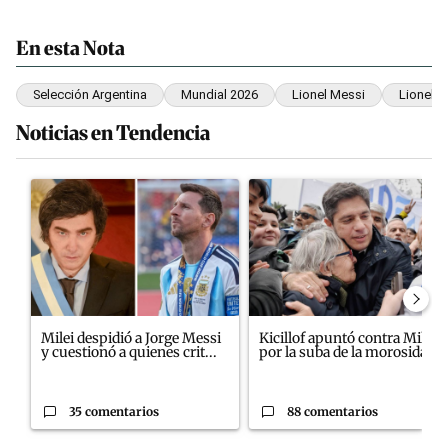
En esta Nota
Selección Argentina
Mundial 2026
Lionel Messi
Lionel S
Noticias en Tendencia
Este listado muestra los artículos con más comentarios en los últim
Un artículo de tendencia con el título "Milei despidió a Jorge M
Un artículo de tendencia con el
Milei despidió a Jorge Messi
Kicillof apuntó contra Milei
y cuestionó a quienes crit...
por la suba de la morosida...
35 comentarios
88 comentarios