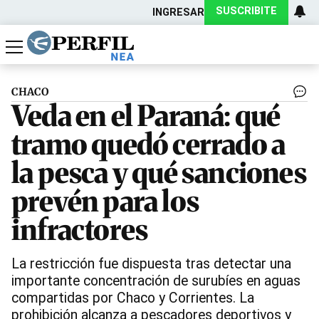
SUSCRIBITE
INGRESAR
Política
Economía
Actualidad
CHACO
Veda en el Paraná: qué
tramo quedó cerrado a
la pesca y qué sanciones
prevén para los
infractores
La restricción fue dispuesta tras detectar una
importante concentración de surubíes en aguas
compartidas por Chaco y Corrientes. La
prohibición alcanza a pescadores deportivos y