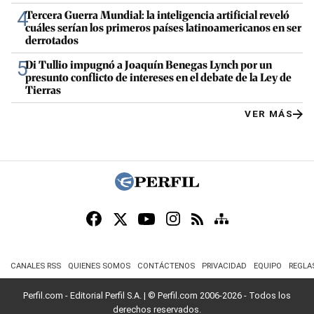
4
Tercera Guerra Mundial: la inteligencia artificial reveló
cuáles serían los primeros países latinoamericanos en ser
derrotados
5
Di Tullio impugnó a Joaquín Benegas Lynch por un
presunto conflicto de intereses en el debate de la Ley de
Tierras
VER MÁS
CANALES RSS
QUIENES SOMOS
CONTÁCTENOS
PRIVACIDAD
EQUIPO
REGLA
Perfil.com - Editorial Perfil S.A.
| © Perfil.com 2006-2026 - Todos los
derechos reservados.