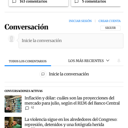
143 comentarios
5 comentarios
INICIAR SESIÓN
|
CREAR CUENTA
Conversación
SIGA ESTA CON
SEGUIR
LOS MÁS RECIENTES
TODOS LOS COMENTARIOS
Todos los comentarios
Inicie la conversación
CONVERSACIONES ACTIVAS
Este listado muestra los artículos con más comentarios en los últim
Un artículo de tendencia con el título "Inflación y dólar: cuáles s
Inflación y dólar: cuáles son las proyecciones del
mercado para julio, según el REM del Banco Central
41
Un artículo de tendencia con el título "La violencia sigue en los al
La violencia sigue en los alrededores del Congreso:
represión, detenidos y una fotógrafa herida