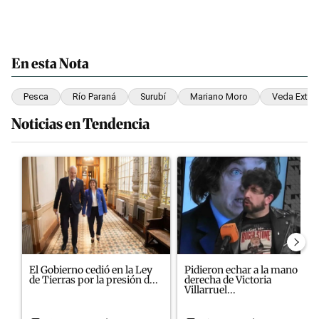
En esta Nota
Pesca
Río Paraná
Surubí
Mariano Moro
Veda Extrao
Noticias en Tendencia
Este listado muestra los artículos con más comentarios en los últim
Un artículo de tendencia con el título "El Gobierno cedió en la L
Un artículo de tendencia con el
El Gobierno cedió en la Ley
Pidieron echar a la mano
de Tierras por la presión d...
derecha de Victoria
Villarruel...