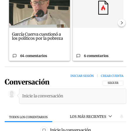
García Cuerva cuestionó a
los políticos por la pobreza
64 comentarios
6 comentarios
INICIAR SESIÓN
|
CREAR CUENTA
Conversación
SIGA ESTA CON
SEGUIR
LOS MÁS RECIENTES
TODOS LOS COMENTARIOS
Todos los comentarios
Inicie la conversación