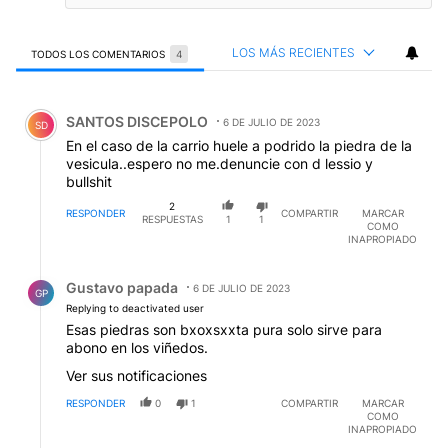
LOS MÁS RECIENTES
TODOS LOS COMENTARIOS
4
Todos los comentarios
Comentario de SANTOS DISCEPOLO.
SANTOS DISCEPOLO
6 DE JULIO DE 2023
SD
En el caso de la carrio huele a podrido la piedra de la
vesicula..espero no me.denuncie con d lessio y
bullshit
2
RESPONDER
COMPARTIR
MARCAR
RESPUESTAS
1
1
COMO
INAPROPIADO
Respuesta de Gustavo papada.
Gustavo papada
6 DE JULIO DE 2023
GP
Replying to deactivated user
Esas piedras son bxoxsxxta pura solo sirve para
abono en los viñedos.
Ver sus notificaciones
RESPONDER
0
1
COMPARTIR
MARCAR
COMO
INAPROPIADO