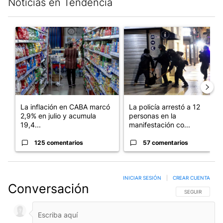
Noticias en Tendencia
Este listado muestra los artículos con más comentarios en los últim
Un artículo de tendencia con el título "La inflación en CABA m
Un artículo de tendencia con e
La inflación en CABA marcó
La policía arrestó a 12
2,9% en julio y acumula
personas en la
19,4...
manifestación co...
125 comentarios
57 comentarios
INICIAR SESIÓN
|
CREAR CUENTA
Conversación
SIGA ESTA CO
SEGUIR