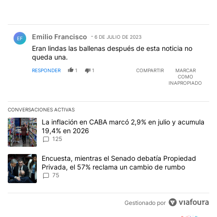
Comentario de Emilio Francisco.
Emilio Francisco
6 DE JULIO DE 2023
EF
Eran lindas las ballenas después de esta noticia no
queda una.
RESPONDER
1
1
COMPARTIR
MARCAR
COMO
INAPROPIADO
CONVERSACIONES ACTIVAS
Este listado muestra los artículos con más comentarios en los últim
Un artículo de tendencia con el título "La inflación en CABA marc
La inflación en CABA marcó 2,9% en julio y acumula
19,4% en 2026
125
Un artículo de tendencia con el título "Encuesta, mientras el Se
Encuesta, mientras el Senado debatía Propiedad
Privada, el 57% reclama un cambio de rumbo
75
Gestionado por