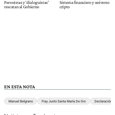
Peronistas y ‘dialoguistas’
Sistema financiero y universo
rescatan al Gobierno
cripto
EN ESTA NOTA
Manuel Belgrano
Fray Justo Santa María De Oro
Declaración 