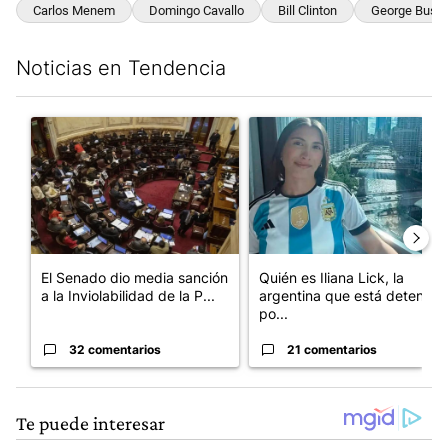
Carlos Menem
Domingo Cavallo
Bill Clinton
George Bush
Noticias en Tendencia
Este listado muestra los artículos con más comentarios en los últim
Un artículo de tendencia con el título "El Senado dio media san
Un artículo de tendencia con e
El Senado dio media sanción
Quién es Iliana Lick, la
a la Inviolabilidad de la P...
argentina que está detenida
po...
32 comentarios
21 comentarios