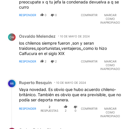
preocupate x q tu jefa la condenada devuelva a q se
curro
RESPONDER
0
0
COMPARTIR
MARCAR
COMO
INAPROPIADO
Comentario de Osvaldo Melendez.
Osvaldo Melendez
10 DE MAYO DE 2024
OM
los chilenos siempre fueron ,son y seran
traidores,oportunistas,ventajeros,,como lo hizo
Calfucura en el siglo XIX
RESPONDER
2
2
COMPARTIR
MARCAR
COMO
INAPROPIADO
Comentario de Ruperto Resquin.
Ruperto Resquin
10 DE MAYO DE 2024
RR
Vaya novedad. Es obvio que hubo acuerdo chileno-
británico. También es obvio que era previsible, que no
podía ser deporta manera.
2
RESPONDER
COMPARTIR
MARCAR
RESPUESTAS
2
0
COMO
INAPROPIADO
Respuesta de Carlos Fabian Rigacci.