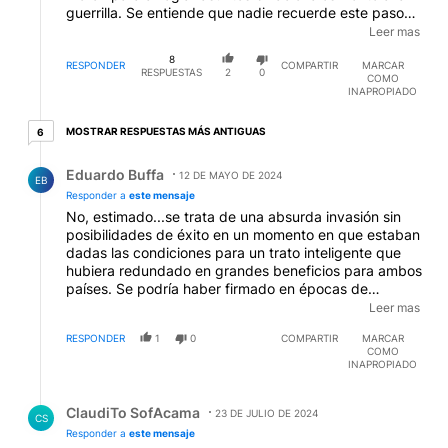
guerrilla. Se entiende que nadie recuerde este paso
del chileno por tierra argentina entonces democrática
Leer mas
o legal (más lo segundo) que reconocía de hecho la
8
legitimidad del golpe contra Allende el año anterior y
RESPONDER
COMPARTIR
MARCAR
RESPUESTAS
2
0
COMO
este párrafo es claro como el agua clara: "Perón
INAPROPIADO
destacó que la caída de Salvador Allende había
cerrado “la única válvula de escape para la guerrilla
6 respuestas más antiguas
MOSTRAR RESPUESTAS MÁS ANTIGUAS
6
argentina” y aseguró estar menos preocupado por el
problema “de lo que la mayoría de los argentinos
Respuesta de Eduardo Buffa.
Eduardo Buffa
creen.” También afirmó al mismo medio italiano “los
12 DE MAYO DE 2024
EB
responsables de los acontecimientos en Chile fueron
Responder a
este mensaje
los guerrilleros y no los militares.” . Entre militares
No, estimado...se trata de una absurda invasión sin
siempre hay entendimiento. Fuente: Infobae, nov. 24,
posibilidades de éxito en un momento en que estaban
2021.
dadas las condiciones para un trato inteligente que
hubiera redundado en grandes beneficios para ambos
países. Se podría haber firmado en épocas de
Frondizi e Íllia pero el peronismo nunca aceptó
Leer mas
negociar: solo quejarse para mantener el tema en su
RESPONDER
1
0
COMPARTIR
MARCAR
relato ya muy gastado (lo mismo hicieron con las islas
COMO
del sur negociadas con Chile en 1984, negando todo
INAPROPIADO
apoyo a Alfonsín que repitieron en los juicios a las
Respuesta de ClaudiTo SofAcama.
Juntas). Hoy, las islas son una entrada de mucha
ClaudiTo SofAcama
plata y la estamos perdiendo. Y por la famosa
23 DE JULIO DE 2024
CS
invasión, nunca podremos ni acercarnos.
Responder a
este mensaje