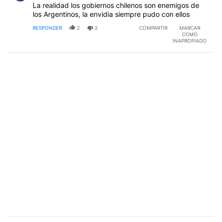
La realidad los gobiernos chilenos son enemigos de
los Argentinos, la envidia siempre pudo con ellos
RESPONDER
2
2
COMPARTIR
MARCAR
COMO
INAPROPIADO
Comentario de Sergio Sanchrz Scagliotti.