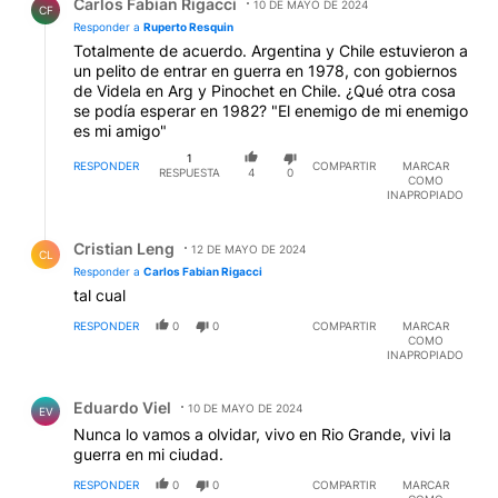
Carlos Fabian Rigacci
10 DE MAYO DE 2024
CF
Responder a
Ruperto Resquin
Totalmente de acuerdo. Argentina y Chile estuvieron a
un pelito de entrar en guerra en 1978, con gobiernos
de Videla en Arg y Pinochet en Chile. ¿Qué otra cosa
se podía esperar en 1982? "El enemigo de mi enemigo
es mi amigo"
1
RESPONDER
COMPARTIR
MARCAR
RESPUESTA
4
0
COMO
INAPROPIADO
Respuesta de Cristian Leng.
Cristian Leng
12 DE MAYO DE 2024
CL
Responder a
Carlos Fabian Rigacci
tal cual
RESPONDER
0
0
COMPARTIR
MARCAR
COMO
INAPROPIADO
Comentario de Eduardo Viel.
Eduardo Viel
10 DE MAYO DE 2024
EV
Nunca lo vamos a olvidar, vivo en Rio Grande, vivi la
guerra en mi ciudad.
RESPONDER
0
0
COMPARTIR
MARCAR