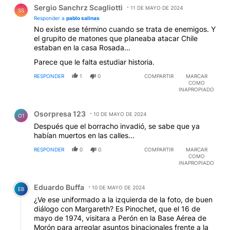
Sergio Sanchrz Scagliotti
11 DE MAYO DE 2024
SS
Responder a
pablo salinas
No existe ese término cuando se trata de enemigos. Y
el grupito de matones que planeaba atacar Chile
estaban en la casa Rosada...
Parece que le falta estudiar historia.
RESPONDER
1
0
COMPARTIR
MARCAR
COMO
INAPROPIADO
Comentario de Osorpresa 123.
Osorpresa 123
10 DE MAYO DE 2024
O1
Después que el borracho invadió, se sabe que ya
habían muertos en las calles...
RESPONDER
0
0
COMPARTIR
MARCAR
COMO
INAPROPIADO
Comentario de Eduardo Buffa.
Eduardo Buffa
10 DE MAYO DE 2024
EB
¿Ve ese uniformado a la izquierda de la foto, de buen
diálogo con Margareth? Es Pinochet, que el 16 de
mayo de 1974, visitara a Perón en la Base Aérea de
Morón para arreglar asuntos binacionales frente a la