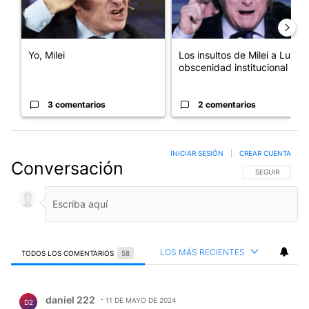
Yo, Milei
Los insultos de Milei a Lula:
obscenidad institucional
3 comentarios
2 comentarios
INICIAR SESIÓN
|
CREAR CUENTA
Conversación
SIGA ESTA CO
SEGUIR
LOS MÁS RECIENTES
TODOS LOS COMENTARIOS
58
Todos los comentarios
Comentario de daniel 222.
daniel 222
11 DE MAYO DE 2024
D2