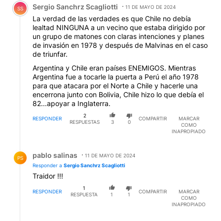
Sergio Sanchrz Scagliotti
11 DE MAYO DE 2024
SS
La verdad de las verdades es que Chile no debía
lealtad NINGUNA a un vecino que estaba dirigido por
un grupo de matones con claras intenciones y planes
de invasión en 1978 y después de Malvinas en el caso
de triunfar.
Argentina y Chile eran países ENEMIGOS. Mientras
Argentina fue a tocarle la puerta a Perú el año 1978
para que atacara por el Norte a Chile y hacerle una
encerrona junto con Bolivia, Chile hizo lo que debía el
82...apoyar a Inglaterra.
2
RESPONDER
COMPARTIR
MARCAR
RESPUESTAS
3
0
COMO
INAPROPIADO
Respuesta de pablo salinas.
pablo salinas
11 DE MAYO DE 2024
PS
Responder a
Sergio Sanchrz Scagliotti
Traidor !!!
1
RESPONDER
COMPARTIR
MARCAR
RESPUESTA
1
1
COMO
INAPROPIADO
Respuesta de Sergio Sanchrz Scagliotti.