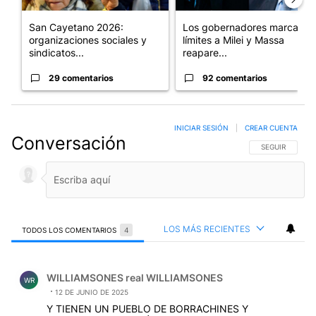
San Cayetano 2026:
Los gobernadores marcan
organizaciones sociales y
límites a Milei y Massa
sindicatos...
reapare...
29 comentarios
92 comentarios
INICIAR SESIÓN
|
CREAR CUENTA
Conversación
SIGA ESTA CO
SEGUIR
LOS MÁS RECIENTES
TODOS LOS COMENTARIOS
4
Todos los comentarios
Comentario de WILLIAMSONES real WILLIAMSONES.
WILLIAMSONES real WILLIAMSONES
WR
12 DE JUNIO DE 2025
Y TIENEN UN PUEBLO DE BORRACHINES Y