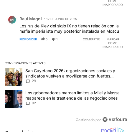
COMO
INAPROPIADO
Comentario de Raul Magni.
Raul Magni
12 DE JUNIO DE 2025
RM
Los rus de Kiev del siglo IX no tienen relación con la
mafia imperialista muy posterior instalada en Moscu
RESPONDER
0
1
COMPARTIR
MARCAR
COMO
INAPROPIADO
CONVERSACIONES ACTIVAS
Este listado muestra los artículos con más comentarios en los últim
Un artículo de tendencia con el título "San Cayetano 2026: organi
San Cayetano 2026: organizaciones sociales y
sindicatos vuelven a movilizarse con fuertes
reclamos al Gobierno
29
Un artículo de tendencia con el título "Los gobernadores marcan l
Los gobernadores marcan límites a Milei y Massa
reaparece en la trastienda de las negociaciones
92
Gestionado por