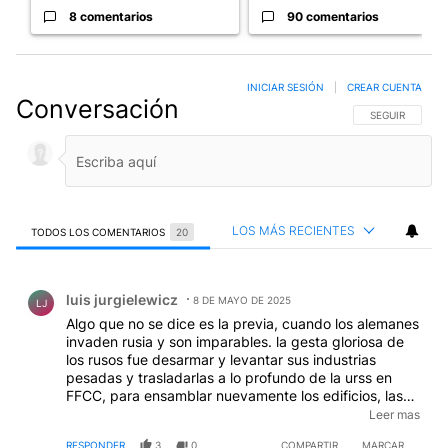
8 comentarios
90 comentarios
INICIAR SESIÓN
|
CREAR CUENTA
Conversación
SIGA ESTA CO
SEGUIR
LOS MÁS RECIENTES
TODOS LOS COMENTARIOS
20
Todos los comentarios
Comentario de luis jurgielewicz.
luis jurgielewicz
8 DE MAYO DE 2025
LJ
Algo que no se dice es la previa, cuando los alemanes
invaden rusia y son imparables. la gesta gloriosa de
los rusos fue desarmar y levantar sus industrias
pesadas y trasladarlas a lo profundo de la urss en
FFCC, para ensamblar nuevamente los edificios, las
maquinas, y buscar, sacar y fundir los minerales de
Leer mas
hierrro de la tierra de donde salieron los T 34, cohetes
RESPONDER
3
0
COMPARTIR
MARCAR