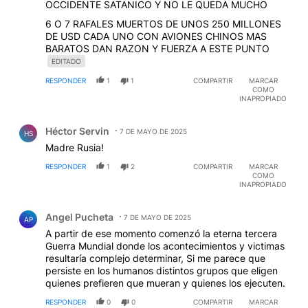
OCCIDENTE SATANICO Y NO LE QUEDA MUCHO
6 O 7 RAFALES MUERTOS DE UNOS 250 MILLONES
DE USD CADA UNO CON AVIONES CHINOS MAS
BARATOS DAN RAZON Y FUERZA A ESTE PUNTO
EDITADO
RESPONDER
1
1
COMPARTIR
MARCAR
COMO
INAPROPIADO
Comentario de Héctor Servin.
Héctor Servin
7 DE MAYO DE 2025
HS
Madre Rusia!
RESPONDER
1
2
COMPARTIR
MARCAR
COMO
INAPROPIADO
Comentario de Angel Pucheta.
Angel Pucheta
7 DE MAYO DE 2025
AP
A partir de ese momento comenzó la eterna tercera
Guerra Mundial donde los acontecimientos y victimas
resultaría complejo determinar, Si me parece que
persiste en los humanos distintos grupos que eligen
quienes prefieren que mueran y quienes los ejecuten.
RESPONDER
0
0
COMPARTIR
MARCAR