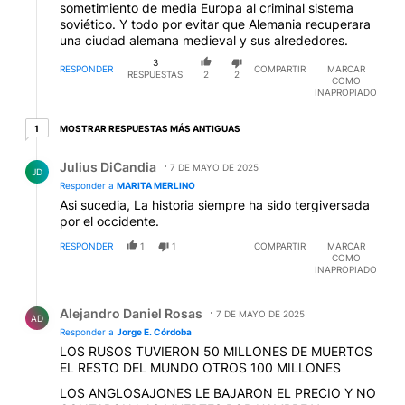
sometimiento de media Europa al criminal sistema
soviético. Y todo por evitar que Alemania recuperara
una ciudad alemana medieval y sus alrededores.
3
RESPONDER
COMPARTIR
MARCAR
RESPUESTAS
2
2
COMO
INAPROPIADO
1 respuesta más antiguas
MOSTRAR RESPUESTAS MÁS ANTIGUAS
1
Respuesta de Julius DiCandia.
Julius DiCandia
7 DE MAYO DE 2025
JD
Responder a
MARITA MERLINO
Asi sucedia, La historia siempre ha sido tergiversada
por el occidente.
RESPONDER
1
1
COMPARTIR
MARCAR
COMO
INAPROPIADO
Respuesta de Alejandro Daniel Rosas.
Alejandro Daniel Rosas
7 DE MAYO DE 2025
AD
Responder a
Jorge E. Córdoba
LOS RUSOS TUVIERON 50 MILLONES DE MUERTOS
EL RESTO DEL MUNDO OTROS 100 MILLONES
LOS ANGLOSAJONES LE BAJARON EL PRECIO Y NO