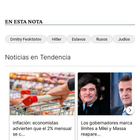
EN ESTA NOTA
Dmitry Feoktistov
Hitler
Eslavos
Rusos
Judíos
Noticias en Tendencia
Este listado muestra los artículos con más comentarios en los últim
Un artículo de tendencia con el título "Inflación: economistas a
Un artículo de tendencia con e
Inflación: economistas
Los gobernadores marcan
advierten que el 2% mensual
límites a Milei y Massa
se c...
reapare...