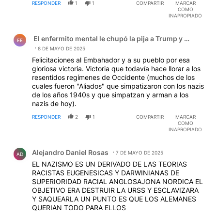
RESPONDER
1
1
COMPARTIR
MARCAR
COMO
INAPROPIADO
Comentario de El enfermito mental le chupó la pija a Tru
El enfermito mental le chupó la pija a Trump y el zanaho
EE
8 DE MAYO DE 2025
Felicitaciones al Embahador y a su pueblo por esa
gloriosa victoria. Victoria que todavía hace llorar a los
resentidos regímenes de Occidente (muchos de los
cuales fueron "Aliados" que simpatizaron con los nazis
de los años 1940s y que simpatzan y arman a los
nazis de hoy).
RESPONDER
2
1
COMPARTIR
MARCAR
COMO
INAPROPIADO
Comentario de Alejandro Daniel Rosas.
Alejandro Daniel Rosas
7 DE MAYO DE 2025
AD
EL NAZISMO ES UN DERIVADO DE LAS TEORIAS
RACISTAS EUGENESICAS Y DARWINIANAS DE
SUPERIORIDAD RACIAL ANGLOSAJONA NORDICA EL
OBJETIVO ERA DESTRUIR LA URSS Y ESCLAVIZARA
Y SAQUEARLA UN PUNTO ES QUE LOS ALEMANES
QUERIAN TODO PARA ELLOS