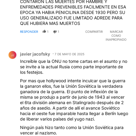
CONTARON LAS MUERTES POR HAMBRE Y
ENFREMEDADES PREVENIBLES FACILMENTE EN ESA
EPOCA YA HABIA PENICILINA DESDE 1930 PERO SU
USO GENERALIZADO FUE LIMITADO ADREDE PARA
QUE HUBIERA MAS MUERTOS
RESPONDER
1
1
COMPARTIR
MARCAR
COMO
INAPROPIADO
Comentario de javier jacofsky.
javier jacofsky
7 DE MAYO DE 2025
JJ
Increíble que la ONU no tome cartas en el asunto y no
se invite a la actual Rusia como parte importante de
los festejos.
Por mas que hollywood intente inculcar que la guerra
la ganaron ellos, fue la Unión Soviética la verdadera
ganadora de la guerra. El punto de inflexión de la
misma se produjo a partir de junio de 1943 al vencer
el 6ta división alemana en Stalingrado después de 2
años de asedio. A partir de allí el avance Soviético
hacia el oeste fue imparable hasta llegar a Berlín luego
de liberar varios países del yugo nazi.
Ningún país hizo tanto como la Unión Soviética para
vencer al nazismo.