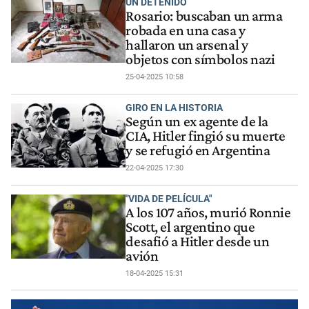
UN DETENIDO
Rosario: buscaban un arma
robada en una casa y
hallaron un arsenal y
objetos con símbolos nazi
25-04-2025 10:58
GIRO EN LA HISTORIA
Según un ex agente de la
CIA, Hitler fingió su muerte
y se refugió en Argentina
22-04-2025 17:30
"VIDA DE PELÍCULA"
A los 107 años, murió Ronnie
Scott, el argentino que
desafió a Hitler desde un
avión
18-04-2025 15:31