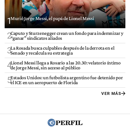
Murió Jorge Messi, el papá de Lionel Messi
1
Caputo y Sturzenegger crean un fondo para indemnizar y
2
“ganar” sindicatos aliados
La Rosada busca culpables después de la derrota en el
3
Senado y recalcula su estrategia
Lionel Messi llega a Rosario a las 20.30: velatorio íntimo
4
de Jorge Messi, sin acceso al público
Estados Unidos: un futbolista argentino fue detenido por
5
el ICE en un aeropuerto de Florida
VER MÁS