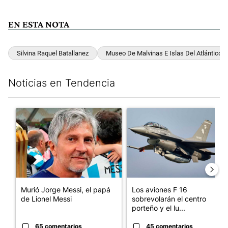
EN ESTA NOTA
Silvina Raquel Batallanez
Museo De Malvinas E Islas Del Atlántico S
Noticias en Tendencia
Este listado muestra los artículos con más comentarios en los últim
Un artículo de tendencia con el título "Murió Jorge Messi, el p
Un artículo de tendencia con e
Murió Jorge Messi, el papá
Los aviones F 16
de Lionel Messi
sobrevolarán el centro
porteño y el lu...
65 comentarios
45 comentarios