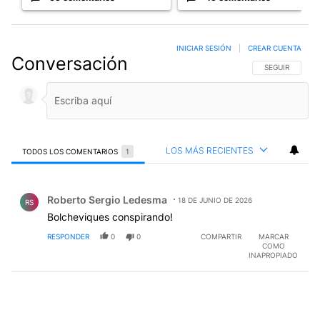
INICIAR SESIÓN
|
CREAR CUENTA
Conversación
SIGA ESTA CO
SEGUIR
LOS MÁS RECIENTES
TODOS LOS COMENTARIOS
1
Todos los comentarios
Comentario de Roberto Sergio Ledesma.
Roberto Sergio Ledesma
18 DE JUNIO DE 2026
RS
Bolcheviques conspirando!
RESPONDER
0
0
COMPARTIR
MARCAR
COMO
INAPROPIADO