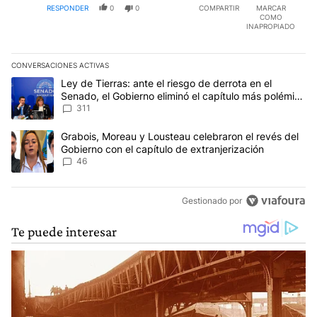
RESPONDER
0
0
COMPARTIR
MARCAR
COMO
INAPROPIADO
CONVERSACIONES ACTIVAS
Este listado muestra los artículos con más comentarios en los últim
Un artículo de tendencia con el título "Ley de Tierras: ante el ri
Ley de Tierras: ante el riesgo de derrota en el
Senado, el Gobierno eliminó el capítulo más polémico
del proyecto
311
Un artículo de tendencia con el título "Grabois, Moreau y Lousteau
Grabois, Moreau y Lousteau celebraron el revés del
Gobierno con el capítulo de extranjerización
46
Gestionado por