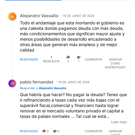
Todos los comentarios
Comentario de Alejandro Vassallo.
Alejandro Vassallo
16 DE JUNIO DE 2026
AV
Todo el andamiaje que esta montando el gobierno es
una calesita donde pagamos deuda con más deuda,
más condicionamientos que significan mayor ajuste y
menos posibilidades de desarrollo encadenado a
otras áreas que generan más empleos y de mejor
calidad
1
RESPONDER
COMPARTIR
MARCAR
RESPUESTA
0
1
COMO
INAPROPIADO
Respuesta de pablo fernandez.
pablo fernandez
18 DE JUNIO DE 2026
PF
Responder a
Alejandro Vassallo
Que habría que hacer? No pagar la deuda? Tenes que
ir refinanciando a tasas cada vez más bajas con el
superávit fiscal,comercial y financiero hasta lograr
renovar en el mercado voluntario privado el capital a
tasas de países normales ... Tal cual se está
haciendo.....durante eso y finalmente vas a ver cómo
Leer mas
el país sigue progresando hasta extirpar el cáncer.
RESPONDER
0
0
COMPARTIR
MARCAR
Todo lo demás es destrucción, decadencia y biri biri.
COMO