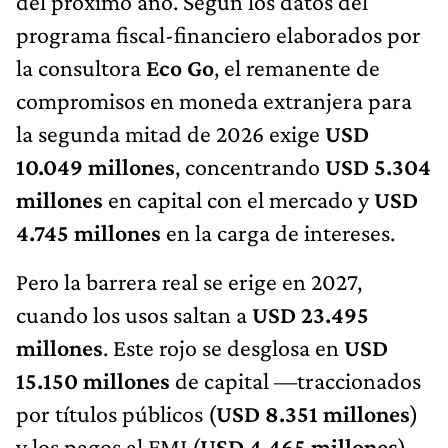
del próximo año. Según los datos del
programa fiscal-financiero elaborados por
la consultora
Eco Go
, el remanente de
compromisos en moneda extranjera para
la segunda mitad de 2026 exige
USD
10.049 millones
, concentrando
USD 5.304
millones
en capital con el mercado y
USD
4.745 millones
en la carga de intereses.
Pero la barrera real se erige en 2027,
cuando los usos saltan a
USD 23.495
millones
. Este rojo se desglosa en
USD
15.150 millones
de capital —traccionados
por títulos públicos (
USD 8.351 millones
)
y los pagos al FMI (
USD 4.465 millones
)