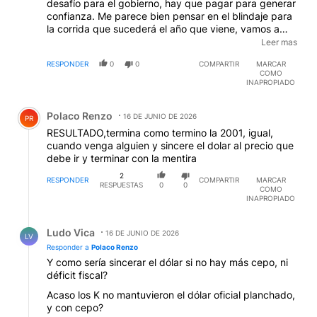
desafío para el gobierno, hay que pagar para generar
confianza. Me parece bien pensar en el blindaje para
la corrida que sucederá el año que viene, vamos a
necesitar ayuda de USA para sostener el dólar, las
Leer mas
reservas metas quedan muy resentidas si no hacemos
RESPONDER
0
0
COMPARTIR
MARCAR
algo
COMO
INAPROPIADO
Comentario de Polaco Renzo.
Polaco Renzo
16 DE JUNIO DE 2026
PR
RESULTADO,termina como termino la 2001, igual,
cuando venga alguien y sincere el dolar al precio que
debe ir y terminar con la mentira
2
RESPONDER
COMPARTIR
MARCAR
RESPUESTAS
0
0
COMO
INAPROPIADO
Respuesta de Ludo Vica.
Ludo Vica
16 DE JUNIO DE 2026
LV
Responder a
Polaco Renzo
Y como sería sincerar el dólar si no hay más cepo, ni
déficit fiscal?
Acaso los K no mantuvieron el dólar oficial planchado,
y con cepo?