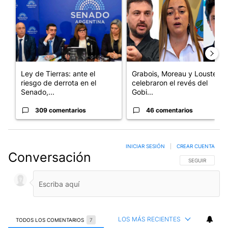
Ley de Tierras: ante el
Grabois, Moreau y Lousteau
riesgo de derrota en el
celebraron el revés del
Senado,...
Gobi...
309 comentarios
46 comentarios
INICIAR SESIÓN
|
CREAR CUENTA
Conversación
SIGA ESTA CO
SEGUIR
LOS MÁS RECIENTES
TODOS LOS COMENTARIOS
7