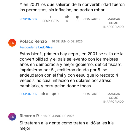
Y en 2001 los que salieron de la convertibilidad fueron
los peronistas, sin inflación, no podían robar.
1
RESPONDER
COMPARTIR
MARCAR
RESPUESTA
0
0
COMO
INAPROPIADO
Respuesta de Polaco Renzo.
Polaco Renzo
16 DE JUNIO DE 2026
PR
Responder a
Ludo Vica
Estas bien?, primero hay cepo , en 2001 se salio de la
convertibilidad y el pais se levanto con los mejores
años en democracia y mejor gobierno, deficit fiscal?,
imprimieron por 5 , emitieron deuda por 5, se
endeudaron con el fmi y con eeuu que lo rescato 4
veces si no caia, inflacion en dolares por atraso
cambiario, y corrupcion donde tocas
RESPONDER
0
0
COMPARTIR
MARCAR
COMO
INAPROPIADO
Comentario de Ricardo R.
Ricardo R
16 DE JUNIO DE 2026
RR
Si trataran a la gente como tratan al dólar les iría
mejor