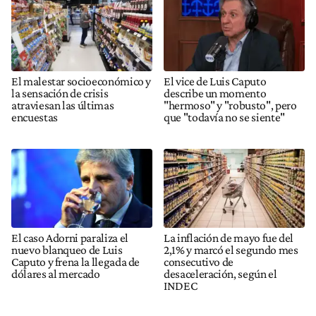
El malestar socioeconómico y
El vice de Luis Caputo
la sensación de crisis
describe un momento
atraviesan las últimas
"hermoso" y "robusto", pero
encuestas
que "todavía no se siente"
El caso Adorni paraliza el
La inflación de mayo fue del
nuevo blanqueo de Luis
2,1% y marcó el segundo mes
Caputo y frena la llegada de
consecutivo de
dólares al mercado
desaceleración, según el
INDEC