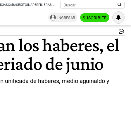
ICIAS
CARAS
EXITOÍNA
PERFIL BRASIL
INGRESAR
SUSCRIBITE
Ofi
n los haberes, el
de
An
|
eriado de junio
AN
n unificada de haberes, medio aguinaldo y