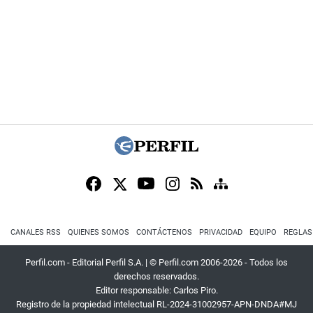
CANALES RSS
QUIENES SOMOS
CONTÁCTENOS
PRIVACIDAD
EQUIPO
REGLAS
Perfil.com - Editorial Perfil S.A.
| © Perfil.com 2006-2026 - Todos los
derechos reservados.
Editor responsable: Carlos Piro.
Registro de la propiedad intelectual RL-2024-31002957-APN-DNDA#MJ