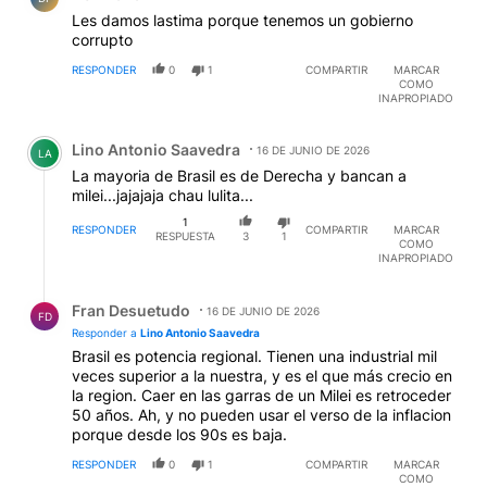
Les damos lastima porque tenemos un gobierno
corrupto
RESPONDER
0
1
COMPARTIR
MARCAR
COMO
INAPROPIADO
Comentario de Lino Antonio Saavedra.
Lino Antonio Saavedra
16 DE JUNIO DE 2026
LA
La mayoria de Brasil es de Derecha y bancan a
milei...jajajaja chau lulita...
1
RESPONDER
COMPARTIR
MARCAR
RESPUESTA
3
1
COMO
INAPROPIADO
Respuesta de Fran Desuetudo.
Fran Desuetudo
16 DE JUNIO DE 2026
FD
Responder a
Lino Antonio Saavedra
Brasil es potencia regional. Tienen una industrial mil
veces superior a la nuestra, y es el que más crecio en
la region. Caer en las garras de un Milei es retroceder
50 años. Ah, y no pueden usar el verso de la inflacion
porque desde los 90s es baja.
RESPONDER
0
1
COMPARTIR
MARCAR
COMO