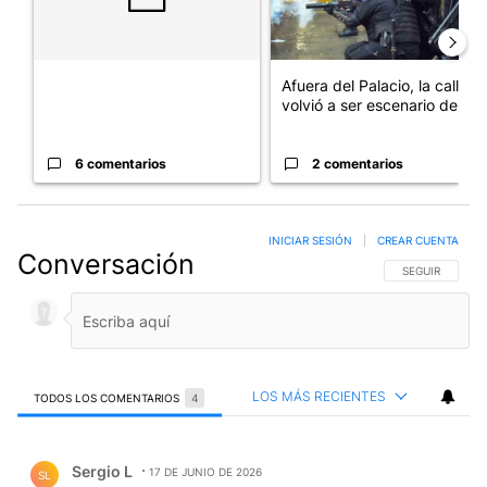
Afuera del Palacio, la calle
volvió a ser escenario de ...
6 comentarios
2 comentarios
INICIAR SESIÓN
|
CREAR CUENTA
Conversación
SIGA ESTA CO
SEGUIR
LOS MÁS RECIENTES
TODOS LOS COMENTARIOS
4
Todos los comentarios
Comentario de Sergio L.
Sergio L
17 DE JUNIO DE 2026
SL