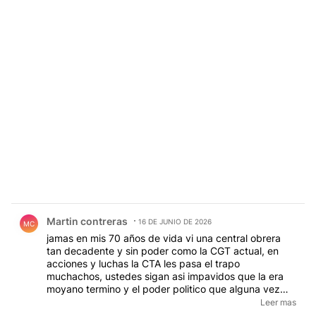
Comentario de Martin contreras.
Martin contreras
16 DE JUNIO DE 2026
MC
jamas en mis 70 años de vida vi una central obrera
tan decadente y sin poder como la CGT actual, en
acciones y luchas la CTA les pasa el trapo
muchachos, ustedes sigan asi impavidos que la era
moyano termino y el poder politico que alguna vez
tuvieron tambien. ya nadie acata nada de la CGT
Leer mas
porque a las claras las medidas tibias que toman no