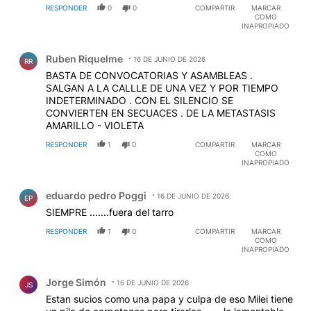
RESPONDER
0
0
COMPARTIR
MARCAR
van de la mano de acciones claras y concretas, son
COMO
una burla para el sindicalismo nacional e internacional!
INAPROPIADO
Comentario de Ruben Riquelme.
Ruben Riquelme
16 DE JUNIO DE 2026
RR
BASTA DE CONVOCATORIAS Y ASAMBLEAS .
SALGAN A LA CALLLE DE UNA VEZ Y POR TIEMPO
INDETERMINADO . CON EL SILENCIO SE
CONVIERTEN EN SECUACES . DE LA METASTASIS
AMARILLO - VIOLETA
RESPONDER
1
0
COMPARTIR
MARCAR
COMO
INAPROPIADO
Comentario de eduardo pedro Poggi.
eduardo pedro Poggi
16 DE JUNIO DE 2026
EP
SIEMPRE .......fuera del tarro
RESPONDER
1
0
COMPARTIR
MARCAR
COMO
INAPROPIADO
Comentario de Jorge Simón.
Jorge Simón
16 DE JUNIO DE 2026
JS
Estan sucios como una papa y culpa de eso Milei tiene