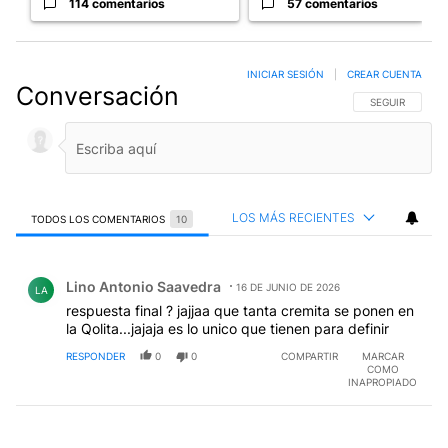
114 comentarios
57 comentarios
INICIAR SESIÓN
|
CREAR CUENTA
Conversación
SIGA ESTA CO
SEGUIR
LOS MÁS RECIENTES
TODOS LOS COMENTARIOS
10
Todos los comentarios
Comentario de Lino Antonio Saavedra.
Lino Antonio Saavedra
16 DE JUNIO DE 2026
LA
respuesta final ? jajjaa que tanta cremita se ponen en
la Qolita...jajaja es lo unico que tienen para definir
RESPONDER
0
0
COMPARTIR
MARCAR
COMO
INAPROPIADO