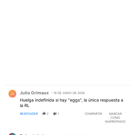
Comentario de Julio Grimaux.
Julio Grimaux
16 DE JUNIO DE 2026
JG
Huelga indefinida si hay "eggs", la única respuesta a
la RL
RESPONDER
2
1
COMPARTIR
MARCAR
COMO
INAPROPIADO
Comentario de Roberto Labagna.