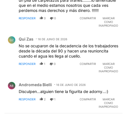
un pila de carpetazos para tirarles........lo lamentable
que en el medio estamos nosotros que cada ves
perdemos mas derechos y más dinero. !!!!!!
RESPONDER
0
0
COMPARTIR
MARCAR
COMO
INAPROPIADO
Comentario de Qui Zas.
Qui Zas
16 DE JUNIO DE 2026
QZ
No se ocuparon de la decadencia de los trabajadores
desde la década del 90 y hacen una reunioncita
cuando el agua les llega al cuello.
RESPONDER
1
0
COMPARTIR
MARCAR
COMO
INAPROPIADO
Comentario de Andromeda Bielli.
Andromeda Bielli
16 DE JUNIO DE 2026
AB
Disculpen...alguien tiene la figurita de adorny...:)
RESPONDER
2
1
COMPARTIR
MARCAR
COMO
INAPROPIADO