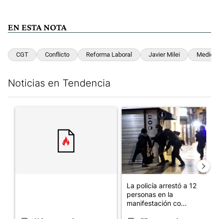
EN ESTA NOTA
CGT
Conflicto
Reforma Laboral
Javier Milei
Medidas
Noticias en Tendencia
Este listado muestra los artículos con más comentarios en los últim
Un artículo de tendencia con el título "" con 114 comentarios.
Un artículo de tendencia con e
La policía arrestó a 12
personas en la
manifestación co...