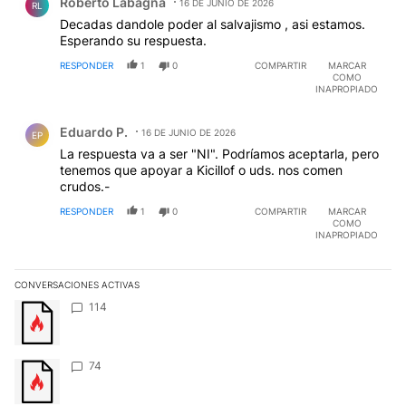
Roberto Labagna
16 DE JUNIO DE 2026
RL
Decadas dandole poder al salvajismo , asi estamos.
Esperando su respuesta.
RESPONDER
1
0
COMPARTIR
MARCAR
COMO
INAPROPIADO
Comentario de Eduardo P..
Eduardo P.
16 DE JUNIO DE 2026
EP
La respuesta va a ser "NI". Podríamos aceptarla, pero
tenemos que apoyar a Kicillof o uds. nos comen
crudos.-
RESPONDER
1
0
COMPARTIR
MARCAR
COMO
INAPROPIADO
CONVERSACIONES ACTIVAS
Este listado muestra los artículos con más comentarios en los últim
Un artículo de tendencia con el título "" con 114 comentarios.
114
Un artículo de tendencia con el título "" con 74 comentarios.
74