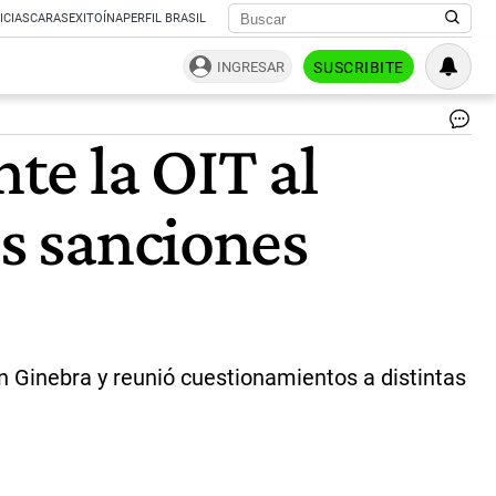
ICIAS
CARAS
EXITOÍNA
PERFIL BRASIL
INGRESAR
SUSCRIBITE
De
te la OIT al
Gi
La
de
as sanciones
de
la
cen
ob
dis
ad
so
int
en Ginebra y reunió cuestionamientos a distintas
art
|
ce