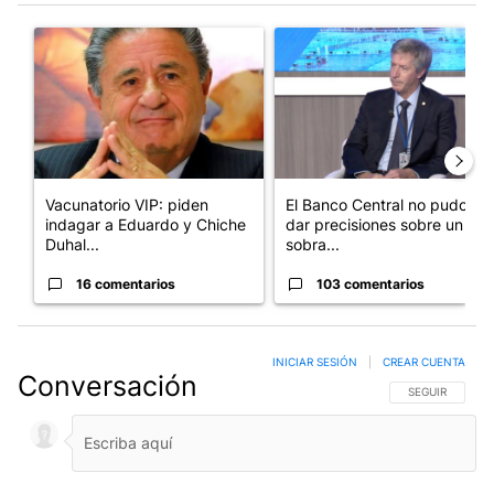
Este listado muestra los artículos con más comentarios en los últim
Un artículo de tendencia con el título "Vacunatorio VIP: piden
Un artículo de tendencia con e
Vacunatorio VIP: piden
El Banco Central no pudo
indagar a Eduardo y Chiche
dar precisiones sobre un
Duhal...
sobra...
16 comentarios
103 comentarios
INICIAR SESIÓN
|
CREAR CUENTA
Conversación
SIGA ESTA CO
SEGUIR