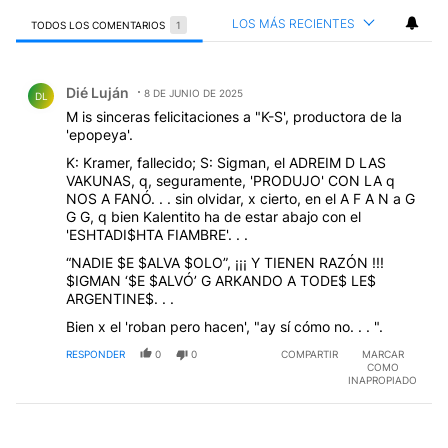
LOS MÁS RECIENTES
TODOS LOS COMENTARIOS
1
Todos los comentarios
Comentario de Dié Luján.
Dié Luján
8 DE JUNIO DE 2025
DL
M is sinceras felicitaciones a "K-S', productora de la
'epopeya'.
K: Kramer, fallecido; S: Sigman, el ADREIM D LAS
VAKUNAS, q, seguramente, 'PRODUJO' CON LA q
NOS A FANÓ. . . sin olvidar, x cierto, en el A F A N a G
G G, q bien Kalentito ha de estar abajo con el
'ESHTADI$HTA FIAMBRE'. . .
“NADIE $E $ALVA $OLO”, ¡¡¡ Y TIENEN RAZÓN !!!
$IGMAN ‘$E $ALVÓ’ G ARKANDO A TODE$ LE$
ARGENTINE$. . .
Bien x el 'roban pero hacen', "ay sí cómo no. . . ".
RESPONDER
0
0
COMPARTIR
MARCAR
COMO
INAPROPIADO