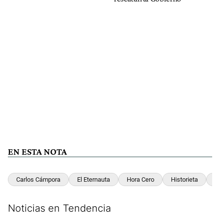
EN ESTA NOTA
Carlos Cámpora
El Eternauta
Hora Cero
Historieta
Ne
Noticias en Tendencia