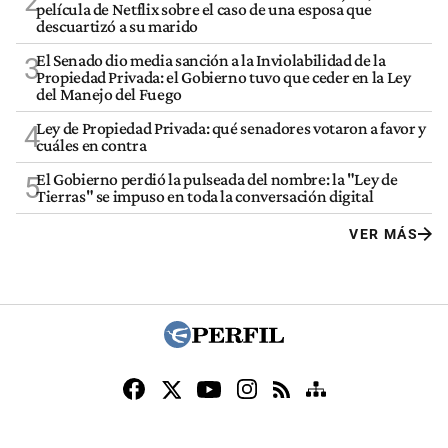
2
película de Netflix sobre el caso de una esposa que
descuartizó a su marido
El Senado dio media sanción a la Inviolabilidad de la
3
Propiedad Privada: el Gobierno tuvo que ceder en la Ley
del Manejo del Fuego
Ley de Propiedad Privada: qué senadores votaron a favor y
4
cuáles en contra
El Gobierno perdió la pulseada del nombre: la "Ley de
5
Tierras" se impuso en toda la conversación digital
VER MÁS