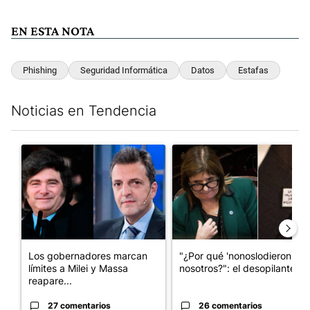
EN ESTA NOTA
Phishing
Seguridad Informática
Datos
Estafas
Noticias en Tendencia
Este listado muestra los artículos con más comentarios en los últim
Un artículo de tendencia con el título "Los gobernadores marcan
Un artículo de tendencia con e
Los gobernadores marcan
"¿Por qué 'nonoslodieron' a
límites a Milei y Massa
nosotros?": el desopilante ...
reapare...
27 comentarios
26 comentarios