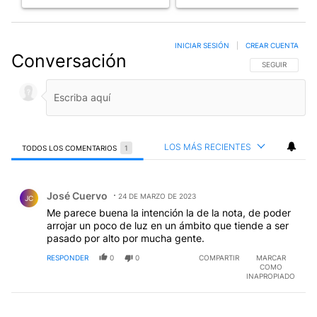
INICIAR SESIÓN
|
CREAR CUENTA
Conversación
SIGA ESTA CO
SEGUIR
LOS MÁS RECIENTES
TODOS LOS COMENTARIOS
1
Todos los comentarios
Comentario de José Cuervo.
José Cuervo
24 DE MARZO DE 2023
JC
Me parece buena la intención la de la nota, de poder
arrojar un poco de luz en un ámbito que tiende a ser
pasado por alto por mucha gente.
RESPONDER
0
0
COMPARTIR
MARCAR
COMO
INAPROPIADO