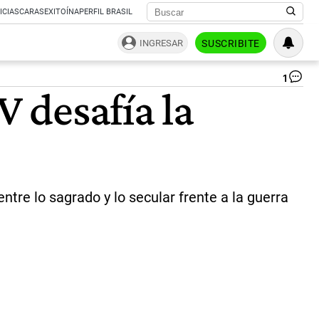
ICIAS
CARAS
EXITOÍNA
PERFIL BRASIL
INGRESAR
SUSCRIBITE
1
Pa
V desafía la
Le
XI
|
AF
ntre lo sagrado y lo secular frente a la guerra