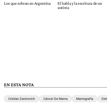
Los que sobran en Argentina
El habla y la escritura de un
autista
EN ESTA NOTA
Cristian Zaninovich
Cáncer De Mama
Mamografía
Detec