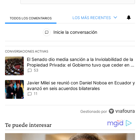
LOS MÁS RECIENTES
TODOS LOS COMENTARIOS
Todos los comentarios
Inicie la conversación
CONVERSACIONES ACTIVAS
Este listado muestra los artículos con más comentarios en los últim
Un artículo de tendencia con el título "El Senado dio media sanci
El Senado dio media sanción a la Inviolabilidad de la
Propiedad Privada: el Gobierno tuvo que ceder en la
Ley del Manejo del Fuego
53
Un artículo de tendencia con el título "Javier Milei se reunió con
Javier Milei se reunió con Daniel Noboa en Ecuador y
avanzó en seis acuerdos bilaterales
11
Gestionado por