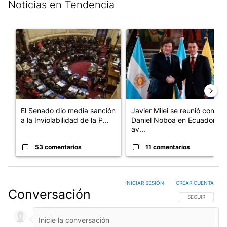
Noticias en Tendencia
Este listado muestra los artículos con más comentarios en los últim
Un artículo de tendencia con el título "El Senado dio media san
Un artículo de tendencia con e
El Senado dio media sanción
Javier Milei se reunió con
a la Inviolabilidad de la P...
Daniel Noboa en Ecuador y
av...
53 comentarios
11 comentarios
INICIAR SESIÓN
|
CREAR CUENTA
Conversación
SIGA ESTA CO
SEGUIR