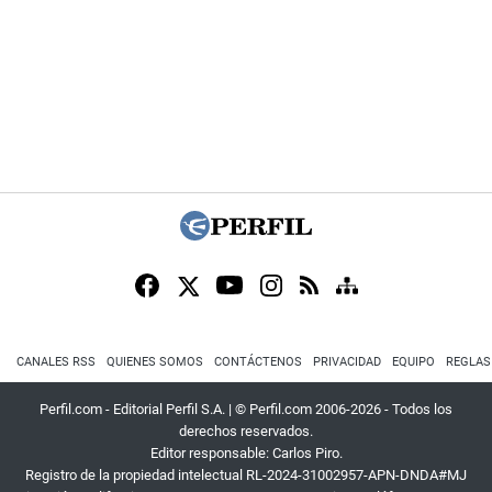
CANALES RSS
QUIENES SOMOS
CONTÁCTENOS
PRIVACIDAD
EQUIPO
REGLAS
Perfil.com - Editorial Perfil S.A.
| © Perfil.com 2006-2026 - Todos los
derechos reservados.
Editor responsable: Carlos Piro.
Registro de la propiedad intelectual RL-2024-31002957-APN-DNDA#MJ