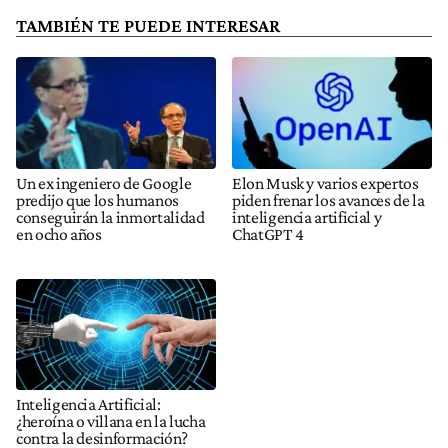
TAMBIÉN TE PUEDE INTERESAR
Un ex ingeniero de Google
Elon Musk y varios expertos
predijo que los humanos
piden frenar los avances de la
conseguirán la inmortalidad
inteligencia artificial y
en ocho años
ChatGPT 4
Inteligencia Artificial:
¿heroína o villana en la lucha
contra la desinformación?