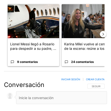
Este listado muestra los artículos con más comentarios en los últim
Un artículo de tendencia con el título "Lionel Messi llegó a Ros
Un artículo de tendencia con e
Lionel Messi llegó a Rosario
Karina Milei vuelve al centro
para despedir a su padre, ...
de la escena: reúne a los...
9 comentarios
24 comentarios
INICIAR SESIÓN
|
CREAR CUENTA
Conversación
SIGA ESTA CO
SEGUIR