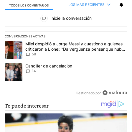
LOS MÁS RECIENTES
TODOS LOS COMENTARIOS
Todos los comentarios
Inicie la conversación
CONVERSACIONES ACTIVAS
Este listado muestra los artículos con más comentarios en los últim
Un artículo de tendencia con el título "Milei despidió a Jorge Mes
Milei despidió a Jorge Messi y cuestionó a quienes
criticaron a Lionel: “Da vergüenza pensar que hubo
anti-Messi”
58
Un artículo de tendencia con el título "Canciller de cancelación" 
Canciller de cancelación
14
Gestionado por