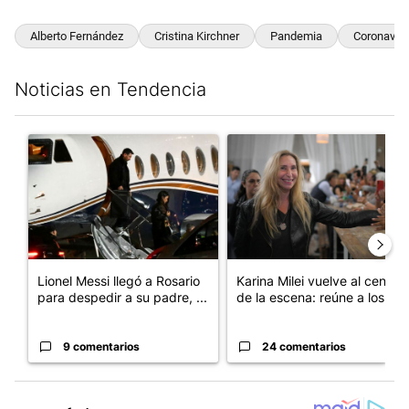
Alberto Fernández
Cristina Kirchner
Pandemia
Coronaviru
Noticias en Tendencia
Este listado muestra los artículos con más comentarios en los últim
Un artículo de tendencia con el título "Lionel Messi llegó a Ros
Un artículo de tendencia con e
Lionel Messi llegó a Rosario
Karina Milei vuelve al centro
para despedir a su padre, ...
de la escena: reúne a los...
9 comentarios
24 comentarios