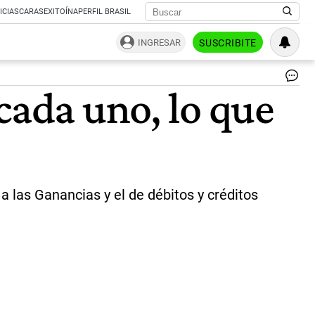
ICIAS
CARAS
EXITOÍNA
PERFIL BRASIL
INGRESAR
SUSCRIBITE
Pa
cada uno, lo que
de
im
|
Te
a las Ganancias y el de débitos y créditos