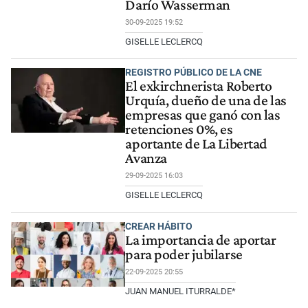
Darío Wasserman
30-09-2025 19:52
GISELLE LECLERCQ
REGISTRO PÚBLICO DE LA CNE
El exkirchnerista Roberto
Urquía, dueño de una de las
empresas que ganó con las
retenciones 0%, es
aportante de La Libertad
Avanza
29-09-2025 16:03
GISELLE LECLERCQ
CREAR HÁBITO
La importancia de aportar
para poder jubilarse
22-09-2025 20:55
JUAN MANUEL ITURRALDE*