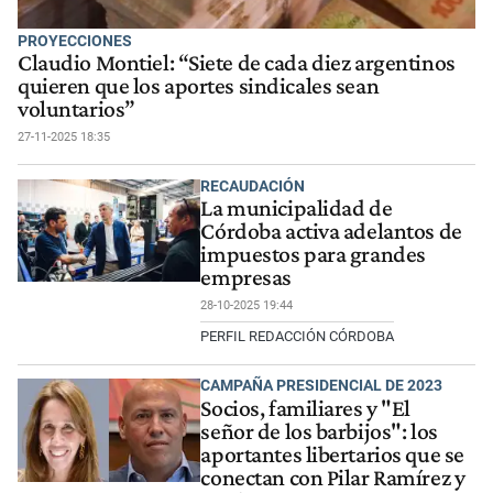
PROYECCIONES
Claudio Montiel: “Siete de cada diez argentinos
quieren que los aportes sindicales sean
voluntarios”
27-11-2025 18:35
RECAUDACIÓN
La municipalidad de
Córdoba activa adelantos de
impuestos para grandes
empresas
28-10-2025 19:44
PERFIL REDACCIÓN CÓRDOBA
CAMPAÑA PRESIDENCIAL DE 2023
Socios, familiares y "El
señor de los barbijos": los
aportantes libertarios que se
conectan con Pilar Ramírez y