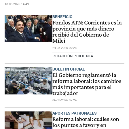
18-05-2026 14:49
BENEFICIO
Fondos ATN: Corrientes es la
provincia que más dinero
recibió del Gobierno de
Milei
24-03-2026 09:23
REDACCIÓN PERFIL NEA
BOLETÍN OFICIAL
El Gobierno reglamentó la
reforma laboral: los cambios
más importantes para el
trabajador
06-03-2026 07:24
APORTES PATRONALES
Reforma laboral: cuáles son
los puntos a favor y en