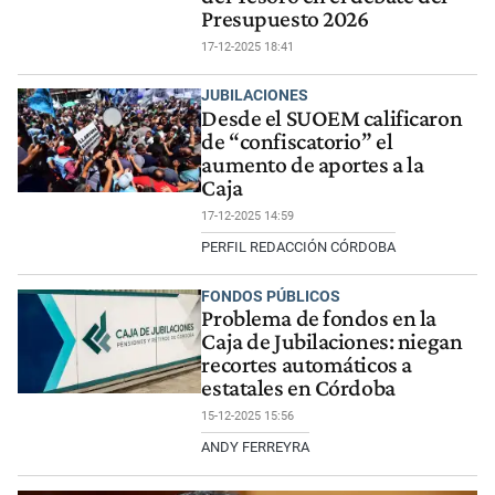
Presupuesto 2026
17-12-2025 18:41
JUBILACIONES
Desde el SUOEM calificaron
de “confiscatorio” el
aumento de aportes a la
Caja
17-12-2025 14:59
PERFIL REDACCIÓN CÓRDOBA
FONDOS PÚBLICOS
Problema de fondos en la
Caja de Jubilaciones: niegan
recortes automáticos a
estatales en Córdoba
15-12-2025 15:56
ANDY FERREYRA