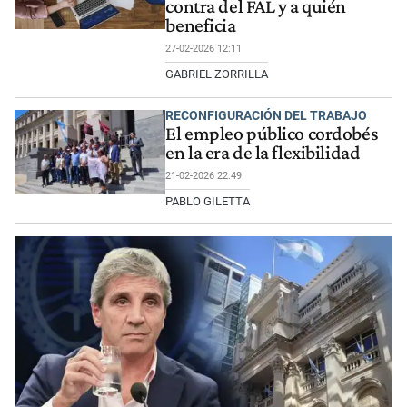
contra del FAL y a quién
beneficia
27-02-2026 12:11
GABRIEL ZORRILLA
RECONFIGURACIÓN DEL TRABAJO
El empleo público cordobés
en la era de la flexibilidad
21-02-2026 22:49
PABLO GILETTA