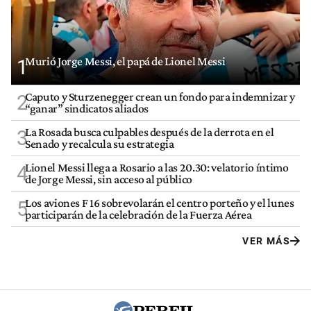
Murió Jorge Messi, el papá de Lionel Messi
1
Caputo y Sturzenegger crean un fondo para indemnizar y
2
“ganar” sindicatos aliados
La Rosada busca culpables después de la derrota en el
3
Senado y recalcula su estrategia
Lionel Messi llega a Rosario a las 20.30: velatorio íntimo
4
de Jorge Messi, sin acceso al público
Los aviones F 16 sobrevolarán el centro porteño y el lunes
5
participarán de la celebración de la Fuerza Aérea
VER MÁS