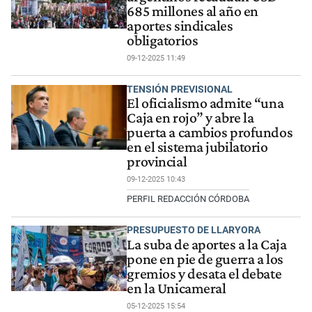
685 millones al año en
aportes sindicales
obligatorios
09-12-2025 11:49
TENSIÓN PREVISIONAL
El oficialismo admite “una
Caja en rojo” y abre la
puerta a cambios profundos
en el sistema jubilatorio
provincial
09-12-2025 10:43
PERFIL REDACCIÓN CÓRDOBA
PRESUPUESTO DE LLARYORA
La suba de aportes a la Caja
pone en pie de guerra a los
gremios y desata el debate
en la Unicameral
05-12-2025 15:54