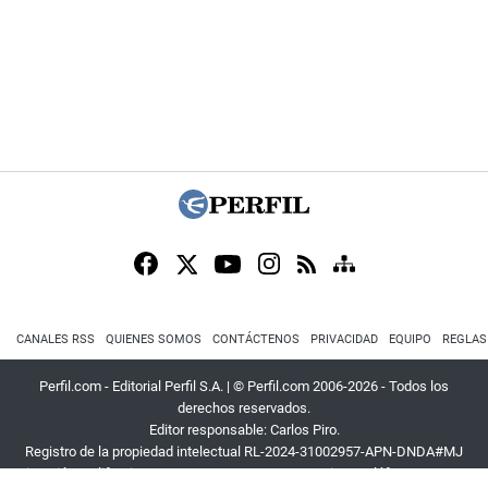
CANALES RSS
QUIENES SOMOS
CONTÁCTENOS
PRIVACIDAD
EQUIPO
REGLAS
Perfil.com - Editorial Perfil S.A.
| © Perfil.com 2006-2026 - Todos los
derechos reservados.
Editor responsable: Carlos Piro.
Registro de la propiedad intelectual RL-2024-31002957-APN-DNDA#MJ
Dirección:
California 2715
,
C1289ABI
,
CABA, Argentina
| Teléfono:
+54 9 11