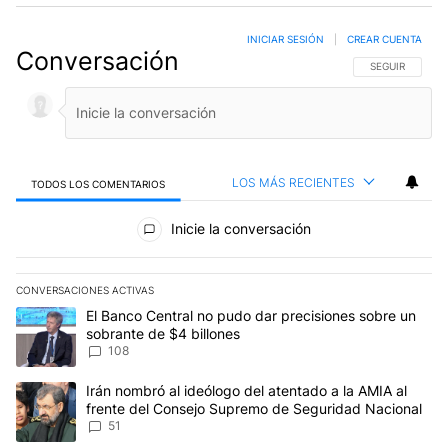
INICIAR SESIÓN
|
CREAR CUENTA
Conversación
SIGA ESTA CO
SEGUIR
LOS MÁS RECIENTES
TODOS LOS COMENTARIOS
Todos los comentarios
Inicie la conversación
CONVERSACIONES ACTIVAS
Este listado muestra los artículos con más comentarios en los últim
Un artículo de tendencia con el título "El Banco Central no pudo 
El Banco Central no pudo dar precisiones sobre un
sobrante de $4 billones
108
Un artículo de tendencia con el título "Irán nombró al ideólogo d
Irán nombró al ideólogo del atentado a la AMIA al
frente del Consejo Supremo de Seguridad Nacional
51