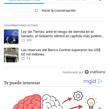
Todos los comentarios
Inicie la conversación
CONVERSACIONES ACTIVAS
Este listado muestra los artículos con más comentarios en los últim
Un artículo de tendencia con el título "Ley de Tierras: ante el ri
Ley de Tierras: ante el riesgo de derrota en el
Senado, el Gobierno eliminó el capítulo más polémico
del proyecto
300
Un artículo de tendencia con el título "Las reservas del Banco Ce
Las reservas del Banco Central superaron los US$
50 mil millones
43
Gestionado por