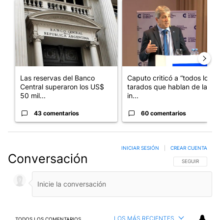
Un artículo de tendencia con el título "Las reservas del Banco 
Un artículo de tendencia con e
Las reservas del Banco
Caputo criticó a “todos los
Central superaron los US$
tarados que hablan de la
50 mil...
in...
43 comentarios
60 comentarios
INICIAR SESIÓN
|
CREAR CUENTA
Conversación
SIGA ESTA CO
SEGUIR
LOS MÁS RECIENTES
TODOS LOS COMENTARIOS