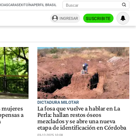
ICIAS
CARAS
EXITOÍNA
PERFIL BRASIL
INGRESAR
SUSCRIBITE
DICTADURA MILOTAR
s mujeres
La fosa que vuelve a hablar en La
opensas a
Perla: hallan restos óseos
a
mezclados y se abre una nueva
etapa de identificación en Córdoba
03-12-2025 10:08