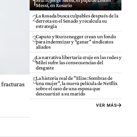
Murió Jorge Messi, el papá de Lionel
1
Messi, en Rosario
La Rosada busca culpables después de la
2
derrota en el Senado y recalcula su
estrategia
Caputo y Sturzenegger crean un fondo
3
para indemnizar y “ganar” sindicatos
aliados
La narrativa libertaria cruje en las redes y
4
Milei sufre las consecuencias del
desgaste
La historia real de "Elize: Sombras de
5
una mujer", la nueva película de Netflix
 fracturas
sobre el caso de una esposa que
descuartizó a su marido
VER MÁS