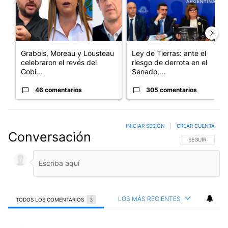
Grabois, Moreau y Lousteau
Ley de Tierras: ante el
celebraron el revés del
riesgo de derrota en el
Gobi...
Senado,...
46 comentarios
305 comentarios
INICIAR SESIÓN
|
CREAR CUENTA
Conversación
SIGA ESTA CO
SEGUIR
LOS MÁS RECIENTES
TODOS LOS COMENTARIOS
3
Todos los comentarios
Comentario de Ines Cavuoto.