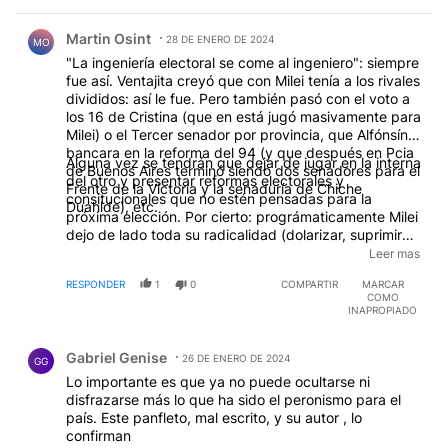
Comentario de Martin Osint.
Martin Osint
28 DE ENERO DE 2024
MO
"La ingeniería electoral se come al ingeniero": siempre
fue así. Ventajita creyó que con Milei tenía a los rivales
divididos: así le fue. Pero también pasó con el voto a
los 16 de Cristina (que en está jugó masivamente para
Milei) o el Tercer senador por provincia, que Alfónsín
bancara en la reforma del 94 (y que después en Pcia
Alguna vez se tendrán que dejar de jugar en la interna
de Buenos Aires terminó siendo dos senadores para el
del otro y presentar reformas electorales y
Frente de la Victoria y la senaduría de Chiche
consitucionales que no estén pensadas para la
Duahlde), etc.
próxima elección. Por cierto: prográmaticamente Milei
dejo de lado toda su radicalidad (dolarizar, suprimir
Banco Central, suprimir retenciones) y está aplicando
Leer mas
el viejo y conocido ajuste de siempre que siempre
RESPONDER
1
0
COMPARTIR
MARCAR
fracaso (devaluación-aumento de impuestos) lo único
COMO
positivo es cierta supresión de cargos innecesarios y
INAPROPIADO
algunas desregulaciones (no todas, la pesca era un
Comentario de Gabriel Genise.
disparate). ¿Masa? bueno un tipo tan v eleta es una
Gabriel Genise
incógnita pero su programa de gobierno fue el
26 DE ENERO DE 2024
GG
"nacional y popular" de siempre: plan platita, viendo
Lo importante es que ya no puede ocultarse ni
el índice de inflación se ven los resultados.
disfrazarse más lo que ha sido el peronismo para el
EDITADO
país. Este panfleto, mal escrito, y su autor , lo
confirman