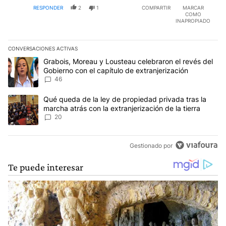
RESPONDER
2
1
COMPARTIR
MARCAR
COMO
INAPROPIADO
CONVERSACIONES ACTIVAS
Este listado muestra los artículos con más comentarios en los últim
Un artículo de tendencia con el título "Grabois, Moreau y Lousteau
Grabois, Moreau y Lousteau celebraron el revés del
Gobierno con el capítulo de extranjerización
46
Un artículo de tendencia con el título "Qué queda de la ley de pro
Qué queda de la ley de propiedad privada tras la
marcha atrás con la extranjerización de la tierra
20
Gestionado por