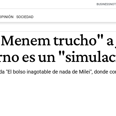
BUSINESS
NOT
OPINIÓN
SOCIEDAD
"Menem trucho" a J
rno es un "simula
lada "El bolso inagotable de nada de Milei", donde 