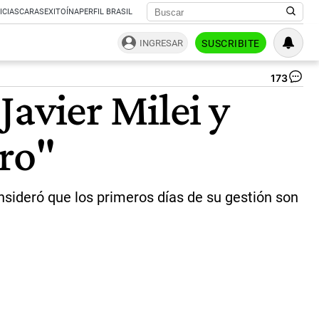
ICIAS
CARAS
EXITOÍNA
PERFIL BRASIL
INGRESAR
SUSCRIBITE
173
Jo
avier Milei y
Así
en
la
cro"
ent
co
Jo
Fo
|
consideró que los primeros días de su gestión son
Ma
Du