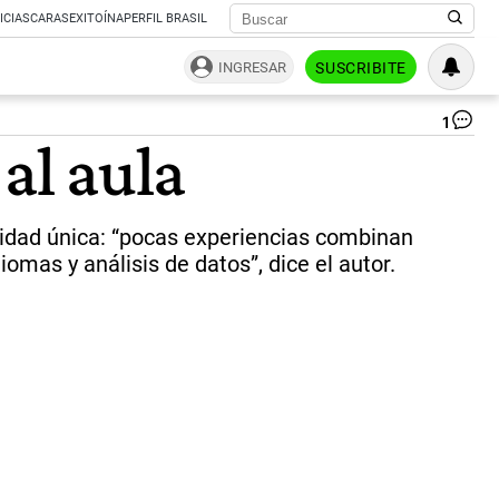
ICIAS
CARAS
EXITOÍNA
PERFIL BRASIL
INGRESAR
SUSCRIBITE
1
Es
al aula
vi
un
par
del
unidad única: “pocas experiencias combinan
Mu
de
mas y análisis de datos”, dice el autor.
del
au
|
Im
ilu