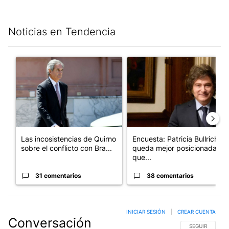
Noticias en Tendencia
Este listado muestra los artículos con más comentarios en los últim
Un artículo de tendencia con el título "Las incosistencias de Qu
Un artículo de tendencia con e
Las incosistencias de Quirno
Encuesta: Patricia Bullrich
sobre el conflicto con Bra...
queda mejor posicionada
que...
31 comentarios
38 comentarios
INICIAR SESIÓN
|
CREAR CUENTA
Conversación
SIGA ESTA CO
SEGUIR