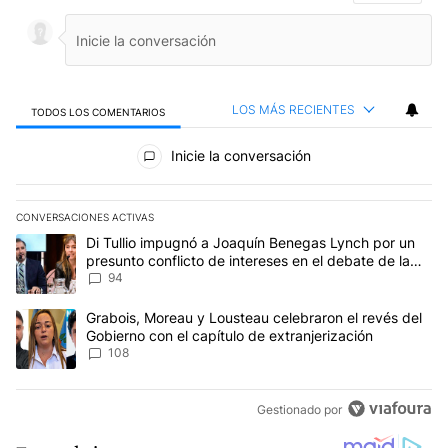
LOS MÁS RECIENTES
TODOS LOS COMENTARIOS
Todos los comentarios
Inicie la conversación
CONVERSACIONES ACTIVAS
Este listado muestra los artículos con más comentarios en los últim
Un artículo de tendencia con el título "Di Tullio impugnó a Joaqu
Di Tullio impugnó a Joaquín Benegas Lynch por un
presunto conflicto de intereses en el debate de la
Ley de Tierras
94
Un artículo de tendencia con el título "Grabois, Moreau y Lousteau
Grabois, Moreau y Lousteau celebraron el revés del
Gobierno con el capítulo de extranjerización
108
Gestionado por