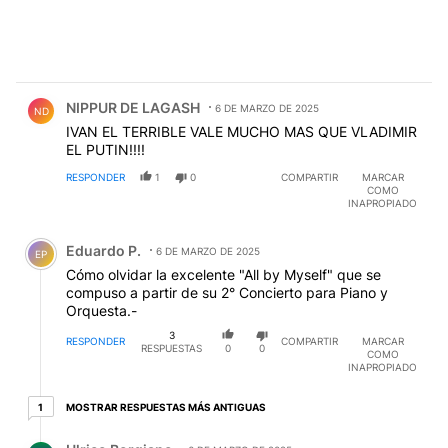
Comentario de NIPPUR DE LAGASH.
NIPPUR DE LAGASH
6 DE MARZO DE 2025
ND
IVAN EL TERRIBLE VALE MUCHO MAS QUE VLADIMIR
EL PUTIN!!!!
RESPONDER
1
0
COMPARTIR
MARCAR
COMO
INAPROPIADO
Comentario de Eduardo P..
Eduardo P.
6 DE MARZO DE 2025
EP
Cómo olvidar la excelente "All by Myself" que se
compuso a partir de su 2° Concierto para Piano y
Orquesta.-
3
RESPONDER
COMPARTIR
MARCAR
RESPUESTAS
0
0
COMO
INAPROPIADO
1 respuesta más antiguas
MOSTRAR RESPUESTAS MÁS ANTIGUAS
1
Respuesta de Ulrico Borgiano.