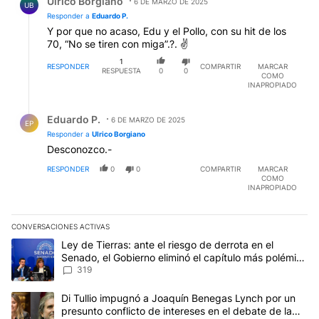
Ulrico Borgiano
6 DE MARZO DE 2025
UB
Responder a
Eduardo P.
Y por que no acaso, Edu y el Pollo, con su hit de los
70, “No se tiren con miga”.?. ✌️
1
RESPONDER
COMPARTIR
MARCAR
RESPUESTA
0
0
COMO
INAPROPIADO
Respuesta de Eduardo P..
Eduardo P.
6 DE MARZO DE 2025
EP
Responder a
Ulrico Borgiano
Desconozco.-
RESPONDER
0
0
COMPARTIR
MARCAR
COMO
INAPROPIADO
CONVERSACIONES ACTIVAS
Este listado muestra los artículos con más comentarios en los últim
Un artículo de tendencia con el título "Ley de Tierras: ante el ri
Ley de Tierras: ante el riesgo de derrota en el
Senado, el Gobierno eliminó el capítulo más polémico
del proyecto
319
Un artículo de tendencia con el título "Di Tullio impugnó a Joaqu
Di Tullio impugnó a Joaquín Benegas Lynch por un
presunto conflicto de intereses en el debate de la