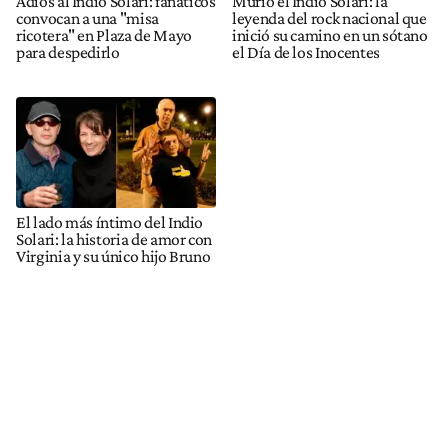
Adiós al Indio Solari: fanáticos
Murió el Indio Solari: la
convocan a una "misa
leyenda del rock nacional que
ricotera" en Plaza de Mayo
inició su camino en un sótano
para despedirlo
el Día de los Inocentes
El lado más íntimo del Indio
Solari: la historia de amor con
Virginia y su único hijo Bruno