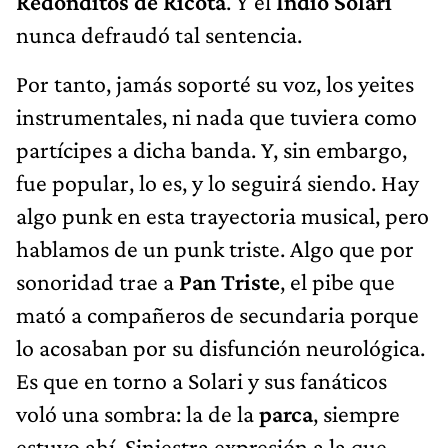
Redonditos de Ricota
. Y el
Indio Solari
nunca defraudó tal sentencia.
Por tanto, jamás soporté su voz, los yeites
instrumentales, ni nada que tuviera como
partícipes a dicha banda. Y, sin embargo,
fue popular, lo es, y lo seguirá siendo. Hay
algo punk en esta trayectoria musical, pero
hablamos de un punk triste. Algo que por
sonoridad trae a
Pan Triste
, el pibe que
mató a compañeros de secundaria porque
lo acosaban por su disfunción neurológica.
Es que en torno a Solari y sus fanáticos
voló una sombra: la de la
parca
, siempre
estuvo ahí. Siniestra expresión a la que