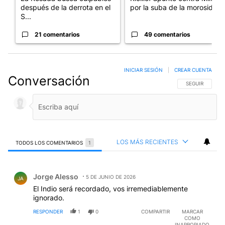
después de la derrota en el
por la suba de la morosida...
S...
21 comentarios
49 comentarios
INICIAR SESIÓN
|
CREAR CUENTA
Conversación
SIGA ESTA CO
SEGUIR
LOS MÁS RECIENTES
TODOS LOS COMENTARIOS
1
Todos los comentarios
Comentario de Jorge Alesso.
Jorge Alesso
5 DE JUNIO DE 2026
JA
El Indio será recordado, vos irremediablemente
ignorado.
RESPONDER
1
0
COMPARTIR
MARCAR
COMO
INAPROPIADO