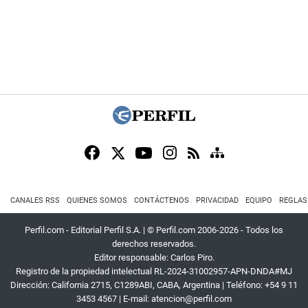
CANALES RSS
QUIENES SOMOS
CONTÁCTENOS
PRIVACIDAD
EQUIPO
REGLAS
Perfil.com - Editorial Perfil S.A.
| © Perfil.com 2006-2026 - Todos los
derechos reservados.
Editor responsable: Carlos Piro.
Registro de la propiedad intelectual RL-2024-31002957-APN-DNDA#MJ
Dirección:
California 2715
,
C1289ABI
,
CABA, Argentina
| Teléfono:
+54 9 11
3453 4567
| E-mail:
atencion@perfil.com