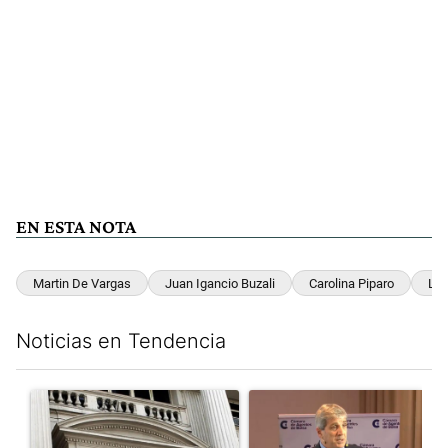
EN ESTA NOTA
Martin De Vargas
Juan Igancio Buzali
Carolina Piparo
La 
Noticias en Tendencia
Este listado muestra los artículos con más comentarios en los últim
Un artículo de tendencia con el título "Las reservas del Banco 
Un artículo de tendencia con e