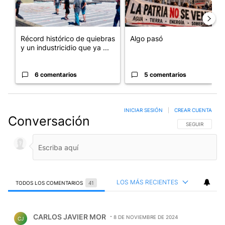
Récord histórico de quiebras
Algo pasó
y un industricidio que ya ...
6 comentarios
5 comentarios
INICIAR SESIÓN
|
CREAR CUENTA
Conversación
SIGA ESTA CO
SEGUIR
LOS MÁS RECIENTES
TODOS LOS COMENTARIOS
41
Todos los comentarios
Comentario de CARLOS JAVIER MOR.
CARLOS JAVIER MOR
8 DE NOVIEMBRE DE 2024
CJ