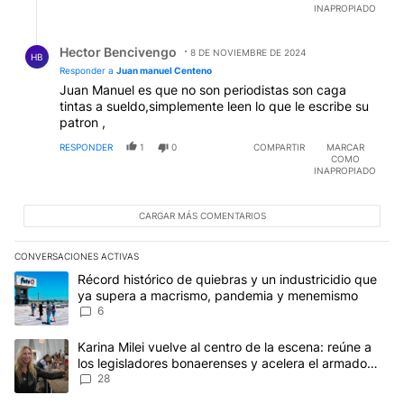
INAPROPIADO
Respuesta de Hector Bencivengo.
Hector Bencivengo
8 DE NOVIEMBRE DE 2024
HB
Responder a
Juan manuel Centeno
Juan Manuel es que no son periodistas son caga
tintas a sueldo,simplemente leen lo que le escribe su
patron ,
RESPONDER
1
0
COMPARTIR
MARCAR
COMO
INAPROPIADO
CARGAR MÁS COMENTARIOS
CONVERSACIONES ACTIVAS
Este listado muestra los artículos con más comentarios en los últim
Un artículo de tendencia con el título "Récord histórico de quie
Récord histórico de quiebras y un industricidio que
ya supera a macrismo, pandemia y menemismo
6
Un artículo de tendencia con el título "Karina Milei vuelve al cen
Karina Milei vuelve al centro de la escena: reúne a
los legisladores bonaerenses y acelera el armado
para 2027
28