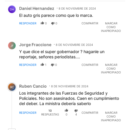
Comentario de Daniel Hernandez.
Daniel Hernandez
8 DE NOVIEMBRE DE 2024
DH
El auto gris parece como que lo marca.
RESPONDER
0
0
COMPARTIR
MARCAR
COMO
INAPROPIADO
Comentario de Jorge Fraccione.
Jorge Fraccione
8 DE NOVIEMBRE DE 2024
JF
Y que dice el super gobernador ? haganle un
reportaje, señores periodistas....
RESPONDER
1
0
COMPARTIR
MARCAR
COMO
INAPROPIADO
Comentario de Ruben Cancio.
Ruben Cancio
8 DE NOVIEMBRE DE 2024
RC
Los integrantes de las Fuerzas de Seguridad y
Policiales. No son asesinados. Caen en cumplimiento
del deber. La ministra debería saberlo
10
RESPONDER
COMPARTIR
MARCAR
RESPUESTAS
0
4
COMO
INAPROPIADO