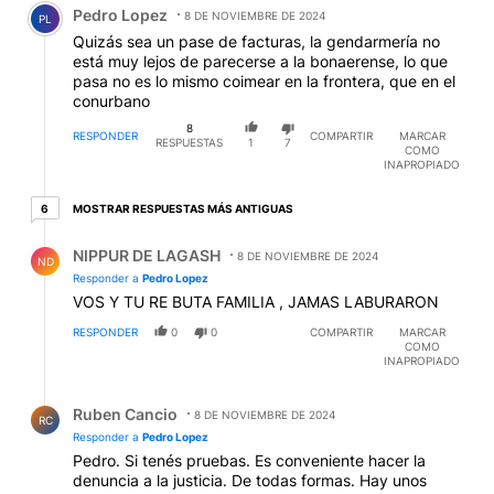
Pedro Lopez
8 DE NOVIEMBRE DE 2024
PL
Quizás sea un pase de facturas, la gendarmería no
está muy lejos de parecerse a la bonaerense, lo que
pasa no es lo mismo coimear en la frontera, que en el
conurbano
8
RESPONDER
COMPARTIR
MARCAR
RESPUESTAS
1
7
COMO
INAPROPIADO
6 respuestas más antiguas
MOSTRAR RESPUESTAS MÁS ANTIGUAS
6
Respuesta de NIPPUR DE LAGASH.
NIPPUR DE LAGASH
8 DE NOVIEMBRE DE 2024
ND
Responder a
Pedro Lopez
VOS Y TU RE BUTA FAMILIA , JAMAS LABURARON
RESPONDER
0
0
COMPARTIR
MARCAR
COMO
INAPROPIADO
Respuesta de Ruben Cancio.
Ruben Cancio
8 DE NOVIEMBRE DE 2024
RC
Responder a
Pedro Lopez
Pedro. Si tenés pruebas. Es conveniente hacer la
denuncia a la justicia. De todas formas. Hay unos