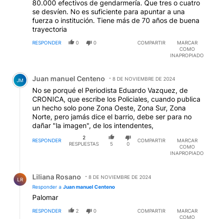
80.000 efectivos de gendarmería. Que tres o cuatro
se desvíen. No es suficiente para apuntar a una
fuerza o institución. Tiene más de 70 años de buena
trayectoria
RESPONDER
0
0
COMPARTIR
MARCAR
COMO
INAPROPIADO
Comentario de Juan manuel Centeno.
Juan manuel Centeno
8 DE NOVIEMBRE DE 2024
JM
No se porqué el Periodista Eduardo Vazquez, de
CRONICA, que escribe los Policiales, cuando publica
un hecho solo pone Zona Oeste, Zona Sur, Zona
Norte, pero jamás dice el barrio, debe ser para no
dañar "la imagen", de los intendentes,
2
RESPONDER
COMPARTIR
MARCAR
RESPUESTAS
5
0
COMO
INAPROPIADO
Respuesta de Liliana Rosano.
Liliana Rosano
8 DE NOVIEMBRE DE 2024
LR
Responder a
Juan manuel Centeno
Palomar
RESPONDER
2
0
COMPARTIR
MARCAR
COMO