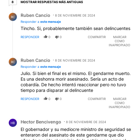
8 respuestas más antiguas
MOSTRAR RESPUESTAS MÁS ANTIGUAS
8
Respuesta de Ruben Cancio.
Ruben Cancio
8 DE NOVIEMBRE DE 2024
RC
Responder a
este mensaje
Tincho. Si, probablemente también sean delincuentes
RESPONDER
0
0
COMPARTIR
MARCAR
COMO
INAPROPIADO
Respuesta de Ruben Cancio.
Ruben Cancio
8 DE NOVIEMBRE DE 2024
RC
Responder a
este mensaje
Julio. Si bien el final es el mismo. El gendarme muerto.
Es una deshonra morir asesinado. Sería un acto de
cobardía. De hecho intentó reaccionar pero no tuvo
tiempo para disparar al delincuente
RESPONDER
0
0
COMPARTIR
MARCAR
COMO
INAPROPIADO
Comentario de Hector Bencivengo.
Hector Bencivengo
8 DE NOVIEMBRE DE 2024
HB
El gobernador y su mediocre ministro de seguridad se
enteraron del asesinato de este gendarme que dio