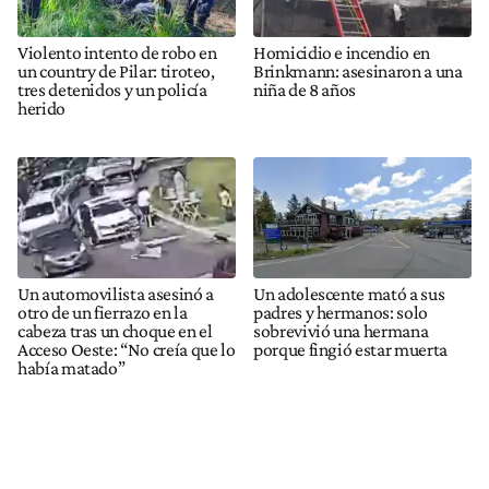
Violento intento de robo en
Homicidio e incendio en
un country de Pilar: tiroteo,
Brinkmann: asesinaron a una
tres detenidos y un policía
niña de 8 años
herido
Un automovilista asesinó a
Un adolescente mató a sus
otro de un fierrazo en la
padres y hermanos: solo
cabeza tras un choque en el
sobrevivió una hermana
Acceso Oeste: “No creía que lo
porque fingió estar muerta
había matado”