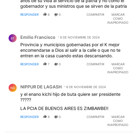
años de su vida al servicio de la patria y no como el
gobernador y sus ministros que se sirven de la patria
RESPONDER
6
0
COMPARTIR
MARCAR
COMO
INAPROPIADO
Comentario de Emilio Francisco.
Emilio Francisco
8 DE NOVIEMBRE DE 2024
EF
Provincia y municipios gobernadas por el K mejor
encomendarse a Dios al salir a la calle o que no te
entren en la casa cuando estas descansando.
RESPONDER
7
0
COMPARTIR
MARCAR
COMO
INAPROPIADO
Comentario de NIPPUR DE LAGASH.
NIPPUR DE LAGASH
8 DE NOVIEMBRE DE 2024
ND
y el enano kichi hijo de buta quiere ser presidente
?????
LA PCIA DE BUENOS AIRES ES ZIMBAWBE!!
RESPONDER
6
0
COMPARTIR
MARCAR
COMO
INAPROPIADO