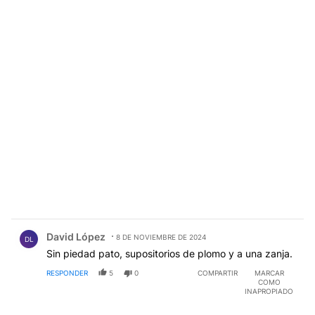
Comentario de David López.
David López
8 DE NOVIEMBRE DE 2024
DL
Sin piedad pato, supositorios de plomo y a una zanja.
RESPONDER
5
0
COMPARTIR
MARCAR
COMO
INAPROPIADO
Comentario de Pedro Lopez.