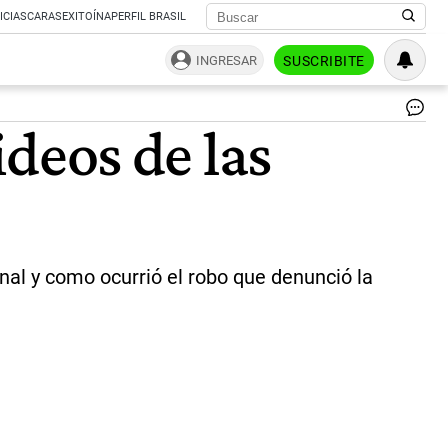
ICIAS
CARAS
EXITOÍNA
PERFIL BRASIL
INGRESAR
SUSCRIBITE
La
ideos de las
leg
de
Ju
po
el
Ca
Ca
Píp
nal y como ocurrió el robo que denunció la
|
Té