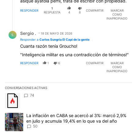
asique ayatola perfil, tratá de escribir con propiedad.
1
RESPONDER
COMPARTIR
MARCAR
RESPUESTA
4
6
COMO
INAPROPIADO
Respuesta de Sergio ..
Sergio .
18 DE MAYO DE 2026
S.
Responder a
Carlos Sungria El Capi de la gente
Cuanta razón tenía Groucho!
"Inteligencia militar es una contradicción de términos!"
RESPONDER
1
6
COMPARTIR
MARCAR
COMO
INAPROPIADO
CONVERSACIONES ACTIVAS
Este listado muestra los artículos con más comentarios en los últim
Un artículo de tendencia con el título "" con 74 comentarios.
74
Un artículo de tendencia con el título "La inflación en CABA se a
La inflación en CABA se acercó al 3%: marcó 2,9%
en julio y acumula 19,4% en lo que va del año
50