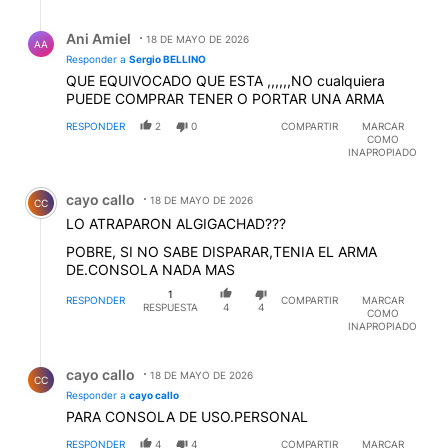
Respuesta de Ani Amiel.
Ani Amiel
18 DE MAYO DE 2026
AA
Responder a
Sergio BELLINO
QUE EQUIVOCADO QUE ESTA ,,,,,,NO cualquiera
PUEDE COMPRAR TENER O PORTAR UNA ARMA
RESPONDER
2
0
COMPARTIR
MARCAR
COMO
INAPROPIADO
Comentario de cayo callo.
cayo callo
18 DE MAYO DE 2026
CC
LO ATRAPARON ALGIGACHAD???
POBRE, SI NO SABE DISPARAR,TENIA EL ARMA
DE.CONSOLA NADA MAS
1
RESPONDER
COMPARTIR
MARCAR
RESPUESTA
4
4
COMO
INAPROPIADO
Respuesta de cayo callo.
cayo callo
18 DE MAYO DE 2026
CC
Responder a
cayo callo
PARA CONSOLA DE USO.PERSONAL
RESPONDER
4
4
COMPARTIR
MARCAR