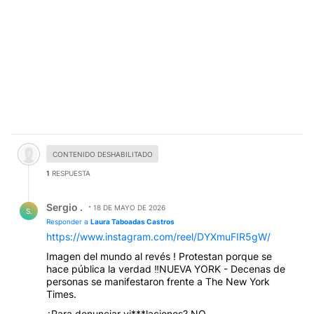
Comentario desactivado.
CONTENIDO DESHABILITADO
1
RESPUESTA
Respuesta de Sergio ..
Sergio .
18 DE MAYO DE 2026
S.
Responder a
Laura Taboadas Castros
https://www.instagram.com/reel/DYXmuFIR5gW/
Imagen del mundo al revés ! Protestan porque se
hace pública la verdad ‼️NUEVA YORK - Decenas de
personas se manifestaron frente a The New York
Times.
¿Para denunciar vi***laciones? NO.