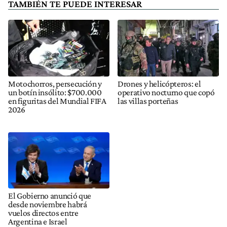
TAMBIÉN TE PUEDE INTERESAR
Motochorros, persecución y
Drones y helicópteros: el
un botín insólito: $700.000
operativo nocturno que copó
en figuritas del Mundial FIFA
las villas porteñas
2026
El Gobierno anunció que
desde noviembre habrá
vuelos directos entre
Argentina e Israel