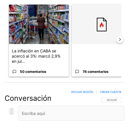
Este listado muestra los artículos con más comentarios en los últim
Un artículo de tendencia con el título "La inflación en CABA se
Un artículo de tendencia con el
La inflación en CABA se
acercó al 3%: marcó 2,9%
en jul...
50 comentarios
74 comentarios
INICIAR SESIÓN
|
CREAR CUENTA
Conversación
SIGA ESTA CO
SEGUIR