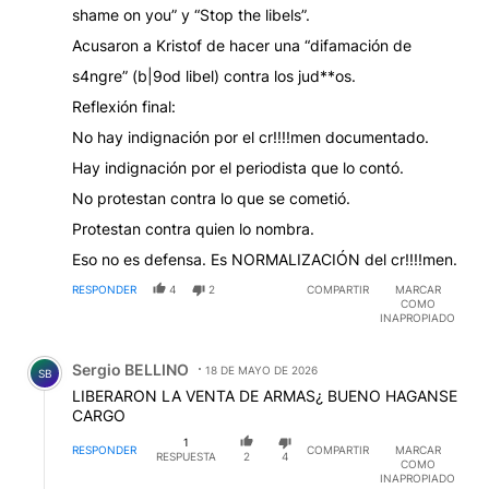
shame on you” y “Stop the libels”.
Acusaron a Kristof de hacer una “difamación de
s4ngre” (b|9od libel) contra los jud**os.
Reflexión final:
No hay indignación por el cr!!!!men documentado.
Hay indignación por el periodista que lo contó.
No protestan contra lo que se cometió.
Protestan contra quien lo nombra.
Eso no es defensa. Es NORMALIZACIÓN del cr!!!!men.
RESPONDER
4
2
COMPARTIR
MARCAR
COMO
INAPROPIADO
Comentario de Sergio BELLINO.
Sergio BELLINO
18 DE MAYO DE 2026
SB
LIBERARON LA VENTA DE ARMAS¿ BUENO HAGANSE
CARGO
1
RESPONDER
COMPARTIR
MARCAR
RESPUESTA
2
4
COMO
INAPROPIADO