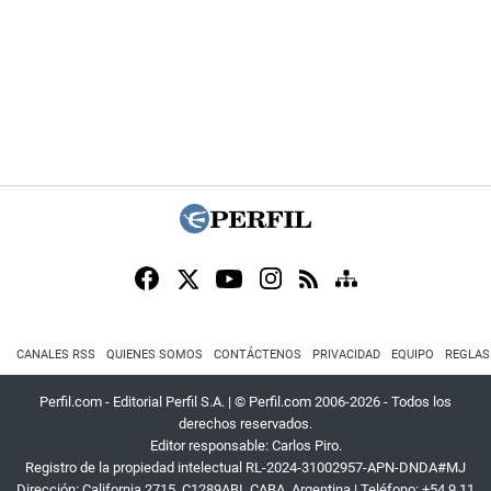
CANALES RSS
QUIENES SOMOS
CONTÁCTENOS
PRIVACIDAD
EQUIPO
REGLAS
Perfil.com - Editorial Perfil S.A.
| © Perfil.com 2006-2026 - Todos los
derechos reservados.
Editor responsable: Carlos Piro.
Registro de la propiedad intelectual RL-2024-31002957-APN-DNDA#MJ
Dirección:
California 2715
,
C1289ABI
,
CABA, Argentina
| Teléfono:
+54 9 11