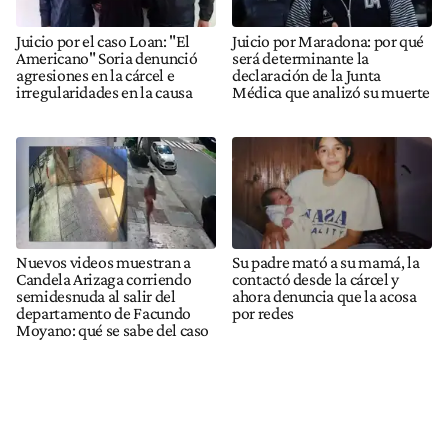
Juicio por el caso Loan: "El
Juicio por Maradona: por qué
Americano" Soria denunció
será determinante la
agresiones en la cárcel e
declaración de la Junta
irregularidades en la causa
Médica que analizó su muerte
Nuevos videos muestran a
Su padre mató a su mamá, la
Candela Arizaga corriendo
contactó desde la cárcel y
semidesnuda al salir del
ahora denuncia que la acosa
departamento de Facundo
por redes
Moyano: qué se sabe del caso