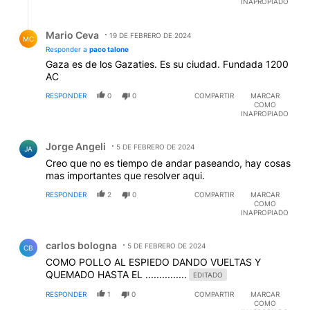
INAPROPIADO
Respuesta de Mario Ceva.
Mario Ceva
19 DE FEBRERO DE 2024
MC
Responder a
paco talone
Gaza es de los Gazaties. Es su ciudad. Fundada 1200
AC
RESPONDER
0
0
COMPARTIR
MARCAR
COMO
INAPROPIADO
Comentario de Jorge Angeli.
Jorge Angeli
5 DE FEBRERO DE 2024
JA
Creo que no es tiempo de andar paseando, hay cosas
mas importantes que resolver aqui.
RESPONDER
2
0
COMPARTIR
MARCAR
COMO
INAPROPIADO
Comentario de carlos bologna.
carlos bologna
5 DE FEBRERO DE 2024
CB
COMO POLLO AL ESPIEDO DANDO VUELTAS Y
QUEMADO HASTA EL ...............
EDITADO
RESPONDER
1
0
COMPARTIR
MARCAR
COMO