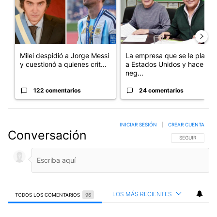
Milei despidió a Jorge Messi
La empresa que se le plantó
y cuestionó a quienes crit...
a Estados Unidos y hace
neg...
122 comentarios
24 comentarios
INICIAR SESIÓN
|
CREAR CUENTA
Conversación
SIGA ESTA CO
SEGUIR
LOS MÁS RECIENTES
TODOS LOS COMENTARIOS
96
Todos los comentarios