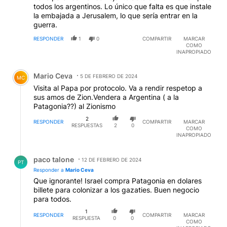
todos los argentinos. Lo único que falta es que instale
la embajada a Jerusalem, lo que sería entrar en la
guerra.
RESPONDER
1
0
COMPARTIR
MARCAR
COMO
INAPROPIADO
Comentario de Mario Ceva.
Mario Ceva
5 DE FEBRERO DE 2024
MC
Visita al Papa por protocolo. Va a rendir respetop a
sus amos de Zion.Vendera a Argentina ( a la
Patagonia??) al Zionismo
2
RESPONDER
COMPARTIR
MARCAR
RESPUESTAS
2
0
COMO
INAPROPIADO
Respuesta de paco talone.
paco talone
12 DE FEBRERO DE 2024
PT
Responder a
Mario Ceva
Que ignorante! Israel compra Patagonia en dolares
billete para colonizar a los gazaties. Buen negocio
para todos.
1
RESPONDER
COMPARTIR
MARCAR
RESPUESTA
0
0
COMO