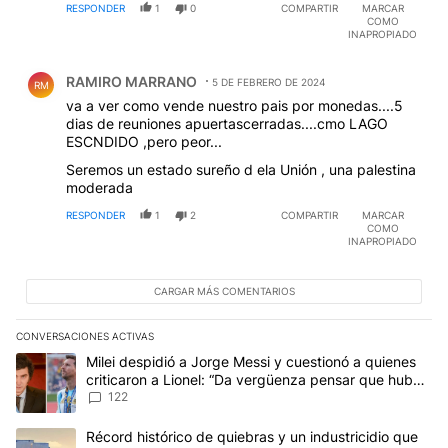
RESPONDER
1
0
COMPARTIR
MARCAR
COMO
INAPROPIADO
Comentario de RAMIRO MARRANO.
RAMIRO MARRANO
5 DE FEBRERO DE 2024
RM
va a ver como vende nuestro pais por monedas....5
dias de reuniones apuertascerradas....cmo LAGO
ESCNDIDO ,pero peor...
Seremos un estado sureño d ela Unión , una palestina
moderada
RESPONDER
1
2
COMPARTIR
MARCAR
COMO
INAPROPIADO
CARGAR MÁS COMENTARIOS
CONVERSACIONES ACTIVAS
Este listado muestra los artículos con más comentarios en los últim
Un artículo de tendencia con el título "Milei despidió a Jorge Mes
Milei despidió a Jorge Messi y cuestionó a quienes
criticaron a Lionel: “Da vergüenza pensar que hubo
anti-Messi”
122
Un artículo de tendencia con el título "Récord histórico de quie
Récord histórico de quiebras y un industricidio que