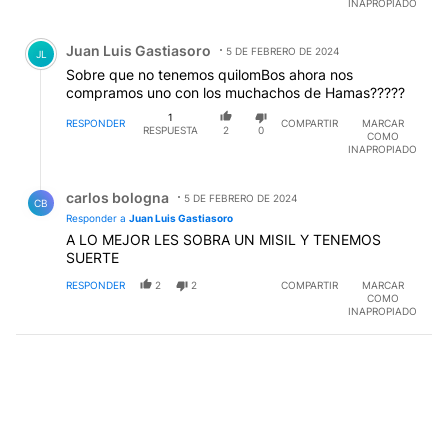
INAPROPIADO
Comentario de Juan Luis Gastiasoro.
Juan Luis Gastiasoro
5 DE FEBRERO DE 2024
JL
Sobre que no tenemos quilomBos ahora nos
compramos uno con los muchachos de Hamas?????
1
RESPONDER
COMPARTIR
MARCAR
RESPUESTA
2
0
COMO
INAPROPIADO
Respuesta de carlos bologna.
carlos bologna
5 DE FEBRERO DE 2024
CB
Responder a
Juan Luis Gastiasoro
A LO MEJOR LES SOBRA UN MISIL Y TENEMOS
SUERTE
RESPONDER
2
2
COMPARTIR
MARCAR
COMO
INAPROPIADO