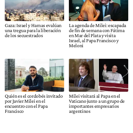
Gaza: Israel y Hamas evalúan
La agenda de Milei: escapada
una tregua para la liberación
de fin de semana con Fátima
de los secuestrados
en Mar del Plata y visita
Israel, al Papa Francisco y
Meloni
Quién es el cordobés invitado
Milei visitará al Papa en el
por Javier Milei en el
Vaticano junto a un grupo de
encuentro con el Papa
importantes empresarios
Francisco
argentinos