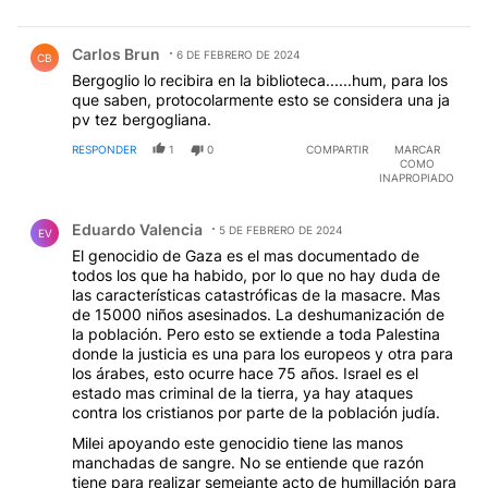
Comentario de Carlos Brun.
Carlos Brun
6 DE FEBRERO DE 2024
CB
Bergoglio lo recibira en la biblioteca......hum, para los
que saben, protocolarmente esto se considera una ja
pv tez bergogliana.
RESPONDER
1
0
COMPARTIR
MARCAR
COMO
INAPROPIADO
Comentario de Eduardo Valencia.
Eduardo Valencia
5 DE FEBRERO DE 2024
EV
El genocidio de Gaza es el mas documentado de
todos los que ha habido, por lo que no hay duda de
las características catastróficas de la masacre. Mas
de 15000 niños asesinados. La deshumanización de
la población. Pero esto se extiende a toda Palestina
donde la justicia es una para los europeos y otra para
los árabes, esto ocurre hace 75 años. Israel es el
estado mas criminal de la tierra, ya hay ataques
contra los cristianos por parte de la población judía.
Milei apoyando este genocidio tiene las manos
manchadas de sangre. No se entiende que razón
tiene para realizar semejante acto de humillación para