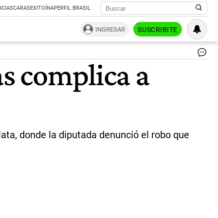
ICIAS
CARAS
EXITOÍNA
PERFIL BRASIL
INGRESAR
SUSCRIBITE
La
as complica a
di
Ca
Pi
y
su
ma
Ju
Ig
Plata, donde la diputada denunció el robo que
Buz
|
02
/
AG
La
Pl