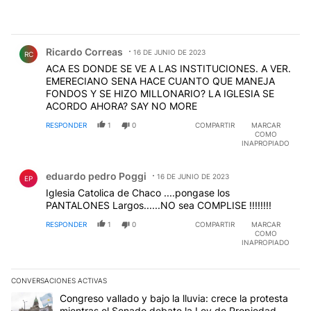
Comentario de Ricardo Correas.
Ricardo Correas
16 DE JUNIO DE 2023
RC
ACA ES DONDE SE VE A LAS INSTITUCIONES. A VER.
EMERECIANO SENA HACE CUANTO QUE MANEJA
FONDOS Y SE HIZO MILLONARIO? LA IGLESIA SE
ACORDO AHORA? SAY NO MORE
RESPONDER
1
0
COMPARTIR
MARCAR
COMO
INAPROPIADO
Comentario de eduardo pedro Poggi.
eduardo pedro Poggi
16 DE JUNIO DE 2023
EP
Iglesia Catolica de Chaco ....pongase los
PANTALONES Largos......NO sea COMPLISE !!!!!!!!
RESPONDER
1
0
COMPARTIR
MARCAR
COMO
INAPROPIADO
CONVERSACIONES ACTIVAS
Este listado muestra los artículos con más comentarios en los últim
Un artículo de tendencia con el título "Congreso vallado y bajo la
Congreso vallado y bajo la lluvia: crece la protesta
mientras el Senado debate la Ley de Propiedad