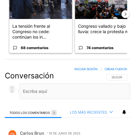
La tensión frente al
Congreso vallado y bajo la
Congreso no cede:
lluvia: crece la protesta mi...
continúan los in...
68 comentarios
74 comentarios
INICIAR SESIÓN
|
CREAR CUENTA
Conversación
SIGA ESTA CO
SEGUIR
LOS MÁS RECIENTES
TODOS LOS COMENTARIOS
3
Todos los comentarios
Comentario de Carlos Brun.
Carlos Brun
16 DE JUNIO DE 2023
CB