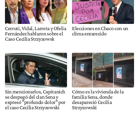
Cerruti, Vidal, Larreta y Ofelia
Elecciones en Chaco con un
Fernández hablaron sobre el
clima enrarecido
Caso Cecilia Strzyzowsk
Sin mencionarlos, Capitanich
Cómo es la vivienda de la
se despegó del clan Sena y
familia Sena, donde
expresó "profundo dolor" por
desapareció Cecilia
el caso Cecilia Strzyzowski
Strzyzowski