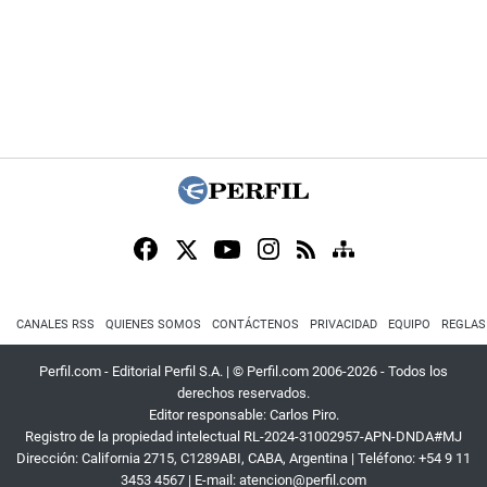
CANALES RSS
QUIENES SOMOS
CONTÁCTENOS
PRIVACIDAD
EQUIPO
REGLAS
Perfil.com - Editorial Perfil S.A.
| © Perfil.com 2006-2026 - Todos los
derechos reservados.
Editor responsable: Carlos Piro.
Registro de la propiedad intelectual RL-2024-31002957-APN-DNDA#MJ
Dirección:
California 2715
,
C1289ABI
,
CABA, Argentina
| Teléfono:
+54 9 11
3453 4567
| E-mail:
atencion@perfil.com