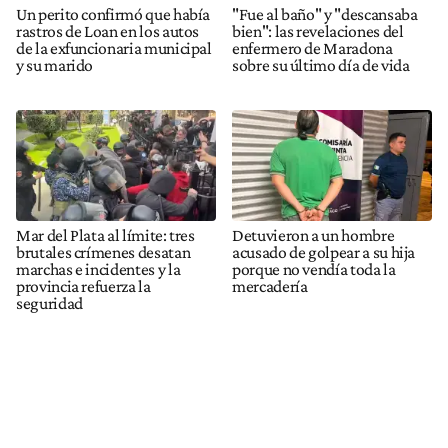
Un perito confirmó que había
"Fue al baño" y "descansaba
rastros de Loan en los autos
bien": las revelaciones del
de la exfuncionaria municipal
enfermero de Maradona
y su marido
sobre su último día de vida
Mar del Plata al límite: tres
Detuvieron a un hombre
brutales crímenes desatan
acusado de golpear a su hija
marchas e incidentes y la
porque no vendía toda la
provincia refuerza la
mercadería
seguridad