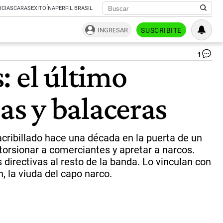
ICIAS
CARAS
EXITOÍNA
PERFIL BRASIL
INGRESAR
SUSCRIBITE
1
Le
: el último
Ga
Ez
Sc
s y balaceras
en
el
mu
de
su
acribillado hace una década en la puerta de un
pad
torsionar a comerciantes y apretar a narcos.
Pá
directivas al resto de la banda. Lo vinculan con
Ca
(de
 la viuda del capo narco.
qu
se
en
en
el