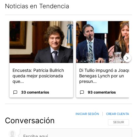
Noticias en Tendencia
Este listado muestra los artículos con más comentarios en los últim
Un artículo de tendencia con el título "Encuesta: Patricia Bull
Un artículo de tendencia con e
Encuesta: Patricia Bullrich
Di Tullio impugnó a Joaquín
queda mejor posicionada
Benegas Lynch por un
que...
presun...
33 comentarios
93 comentarios
INICIAR SESIÓN
|
CREAR CUENTA
Conversación
SIGA ESTA CO
SEGUIR