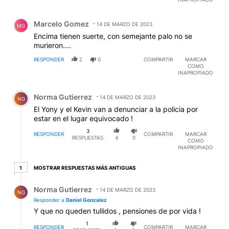
Comentario de Marcelo Gomez.
Marcelo Gomez
14 DE MARZO DE 2023
MG
Encima tienen suerte, con semejante palo no se
murieron....
RESPONDER
2
0
COMPARTIR
MARCAR
COMO
INAPROPIADO
Comentario de Norma Gutierrez.
Norma Gutierrez
14 DE MARZO DE 2023
NG
El Yony y el Kevin van a denunciar a la policia por
estar en el lugar equivocado !
3
RESPONDER
COMPARTIR
MARCAR
RESPUESTAS
4
0
COMO
INAPROPIADO
1 respuesta más antiguas
MOSTRAR RESPUESTAS MÁS ANTIGUAS
1
Respuesta de Norma Gutierrez.
Norma Gutierrez
14 DE MARZO DE 2023
NG
Responder a
Daniel Gonzalez
Y que no queden tullidos , pensiones de por vida !
1
RESPONDER
COMPARTIR
MARCAR