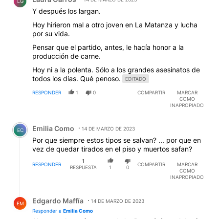
LG
Y después los largan.
Hoy hirieron mal a otro joven en La Matanza y lucha
por su vida.
Pensar que el partido, antes, le hacía honor a la
producción de carne.
Hoy ni a la polenta. Sólo a los grandes asesinatos de
todos los días. Qué penoso.
EDITADO
RESPONDER
1
0
COMPARTIR
MARCAR
COMO
INAPROPIADO
Comentario de Emilia Como.
Emilia Como
14 DE MARZO DE 2023
EC
Por que siempre estos tipos se salvan? ... por que en
vez de quedar tirados en el piso y muertos safan?
1
RESPONDER
COMPARTIR
MARCAR
RESPUESTA
1
0
COMO
INAPROPIADO
Respuesta de Edgardo Maffía.
Edgardo Maffía
14 DE MARZO DE 2023
EM
Responder a
Emilia Como