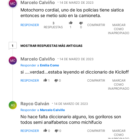
Marcelo Calviño
14 DE MARZO DE 2023
MC
Motochorro cordial, uno de los policias tiene siatica
entonces se metio solo en la camioneta.
3
RESPONDER
COMPARTIR
MARCAR
RESPUESTAS
1
0
COMO
INAPROPIADO
1 respuesta más antiguas
MOSTRAR RESPUESTAS MÁS ANTIGUAS
1
Respuesta de Marcelo Calviño.
Marcelo Calviño
14 DE MARZO DE 2023
MC
Responder a
Emilia Como
si ....verdad...estaba leyendo el diccionario de Kiciloff
RESPONDER
1
0
COMPARTIR
MARCAR
COMO
INAPROPIADO
Respuesta de Rayco Galván.
Rayco Galván
14 DE MARZO DE 2023
RG
Responder a
Marcelo Calviño
No hace falta diccionario alguno, los goriloros son
todos semi analfabetos como michifucio
RESPONDER
0
0
COMPARTIR
MARCAR
COMO
INAPROPIADO