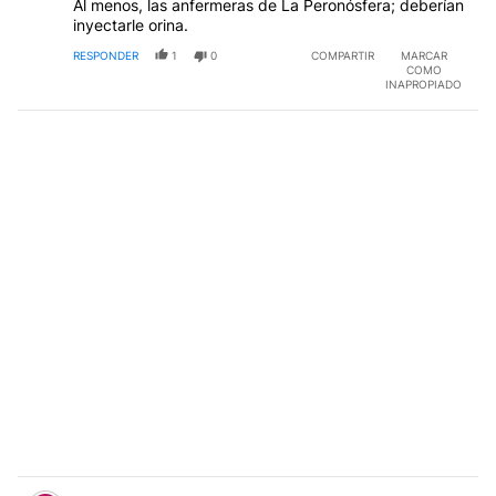
Al menos, las anfermeras de La Peronósfera; deberían
inyectarle orina.
RESPONDER
1
0
COMPARTIR
MARCAR
COMO
INAPROPIADO
Comentario de Marcelo Calviño.