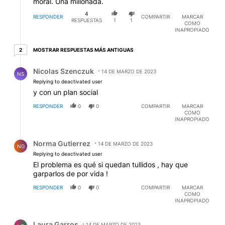
moral. Una millonada.
4
RESPONDER
COMPARTIR
MARCAR
RESPUESTAS
1
1
COMO
INAPROPIADO
2 respuestas más antiguas
MOSTRAR RESPUESTAS MÁS ANTIGUAS
2
Respuesta de Nicolas Szenczuk.
Nicolas Szenczuk
14 DE MARZO DE 2023
NS
Replying to deactivated user
y con un plan social
RESPONDER
0
0
COMPARTIR
MARCAR
COMO
INAPROPIADO
Respuesta de Norma Gutierrez.
Norma Gutierrez
14 DE MARZO DE 2023
NG
Replying to deactivated user
El problema es qué si quedan tullidos , hay que
garparlos de por vida !
RESPONDER
0
0
COMPARTIR
MARCAR
COMO
INAPROPIADO
Comentario de Laura Garros.
Laura Garros
14 DE MARZO DE 2023