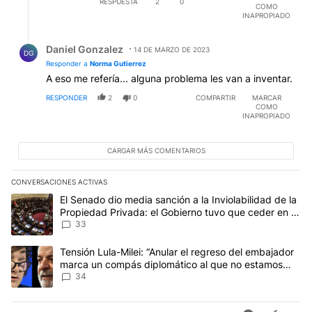
RESPUESTA
2
0
COMO
INAPROPIADO
Respuesta de Daniel Gonzalez.
Daniel Gonzalez
14 DE MARZO DE 2023
DG
Responder a
Norma Gutierrez
A eso me refería... alguna problema les van a inventar.
RESPONDER
2
0
COMPARTIR
MARCAR
COMO
INAPROPIADO
CARGAR MÁS COMENTARIOS
CONVERSACIONES ACTIVAS
Este listado muestra los artículos con más comentarios en los últim
Un artículo de tendencia con el título "El Senado dio media sanci
El Senado dio media sanción a la Inviolabilidad de la
Propiedad Privada: el Gobierno tuvo que ceder en la
Ley del Manejo del Fuego
33
Un artículo de tendencia con el título "Tensión Lula-Milei: “Anu
Tensión Lula-Milei: “Anular el regreso del embajador
marca un compás diplomático al que no estamos
acostumbrados"
34