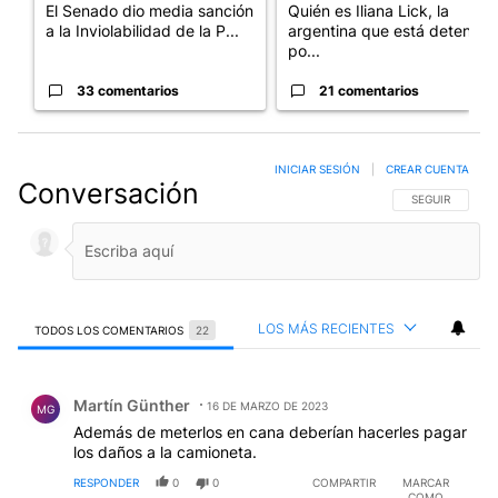
El Senado dio media sanción
Quién es Iliana Lick, la
a la Inviolabilidad de la P...
argentina que está detenida
po...
33 comentarios
21 comentarios
INICIAR SESIÓN
|
CREAR CUENTA
Conversación
SIGA ESTA CO
SEGUIR
LOS MÁS RECIENTES
TODOS LOS COMENTARIOS
22
Todos los comentarios
Comentario de Martín Günther.
Martín Günther
16 DE MARZO DE 2023
MG
Además de meterlos en cana deberían hacerles pagar
los daños a la camioneta.
RESPONDER
0
0
COMPARTIR
MARCAR
COMO