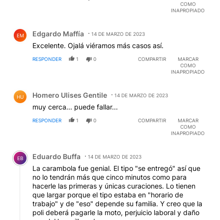
COMO
INAPROPIADO
Comentario de Edgardo Maffía.
Edgardo Maffía
14 DE MARZO DE 2023
EM
Excelente. Ojalá viéramos más casos así.
RESPONDER
1
0
COMPARTIR
MARCAR
COMO
INAPROPIADO
Comentario de Homero Ulises Gentile.
Homero Ulises Gentile
14 DE MARZO DE 2023
HU
muy cerca... puede fallar...
RESPONDER
1
0
COMPARTIR
MARCAR
COMO
INAPROPIADO
Comentario de Eduardo Buffa.
Eduardo Buffa
14 DE MARZO DE 2023
EB
La carambola fue genial. El tipo "se entregó" así que
no lo tendrán más que cinco minutos como para
hacerle las primeras y únicas curaciones. Lo tienen
que largar porque el tipo estaba en "horario de
trabajo" y de "eso" depende su familia. Y creo que la
poli deberá pagarle la moto, perjuicio laboral y daño