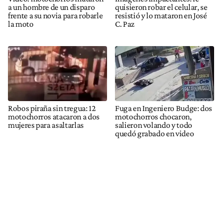
a un hombre de un disparo
quisieron robar el celular, se
frente a su novia para robarle
resistió y lo mataron en José
la moto
C. Paz
Robos piraña sin tregua: 12
Fuga en Ingeniero Budge: dos
motochorros atacaron a dos
motochorros chocaron,
mujeres para asaltarlas
salieron volando y todo
quedó grabado en video